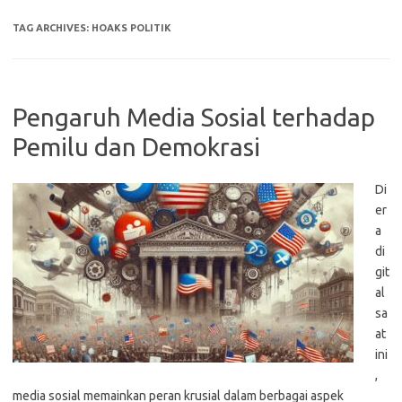
TAG ARCHIVES:
HOAKS POLITIK
Pengaruh Media Sosial terhadap
Pemilu dan Demokrasi
Di
er
a
di
git
al
sa
at
ini
,
media sosial memainkan peran krusial dalam berbagai aspek