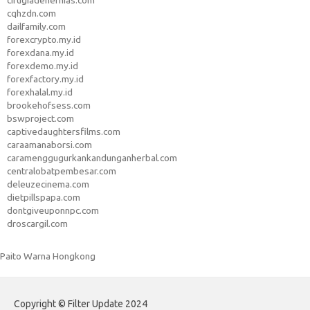
cirugiadehernias.com
cqhzdn.com
dailfamily.com
forexcrypto.my.id
forexdana.my.id
forexdemo.my.id
forexfactory.my.id
forexhalal.my.id
brookehofsess.com
bswproject.com
captivedaughtersfilms.com
caraamanaborsi.com
caramenggugurkankandunganherbal.com
centralobatpembesar.com
deleuzecinema.com
dietpillspapa.com
dontgiveuponnpc.com
droscargil.com
Paito Warna Hongkong
Copyright © Filter Update 2024