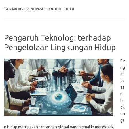
TAG ARCHIVES:
INOVASI TEKNOLOGI HIJAU
Pengaruh Teknologi terhadap
Pengelolaan Lingkungan Hidup
Pe
ng
el
ol
aa
n
lin
gk
un
ga
n hidup merupakan tantangan global yang semakin mendesak,