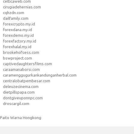
celticaweb.com
cirugiadehernias.com
cqhzdn.com
dailfamily.com
forexcrypto.my.id
forexdana.my.id
forexdemo.my.id
forexfactory.my.id
forexhalal.my.id
brookehofsess.com
bswproject.com
captivedaughtersfilms.com
caraamanaborsi.com
caramenggugurkankandunganherbal.com
centralobatpembesar.com
deleuzecinema.com
dietpillspapa.com
dontgiveuponnpc.com
droscargil.com
Paito Warna Hongkong