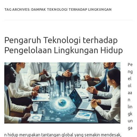
TAG ARCHIVES:
DAMPAK TEKNOLOGI TERHADAP LINGKUNGAN
Pengaruh Teknologi terhadap
Pengelolaan Lingkungan Hidup
Pe
ng
el
ol
aa
n
lin
gk
un
ga
n hidup merupakan tantangan global yang semakin mendesak,