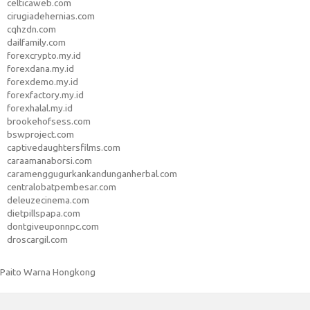
celticaweb.com
cirugiadehernias.com
cqhzdn.com
dailfamily.com
forexcrypto.my.id
forexdana.my.id
forexdemo.my.id
forexfactory.my.id
forexhalal.my.id
brookehofsess.com
bswproject.com
captivedaughtersfilms.com
caraamanaborsi.com
caramenggugurkankandunganherbal.com
centralobatpembesar.com
deleuzecinema.com
dietpillspapa.com
dontgiveuponnpc.com
droscargil.com
Paito Warna Hongkong