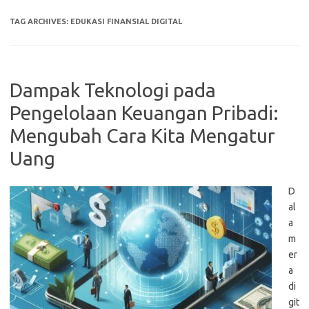
TAG ARCHIVES:
EDUKASI FINANSIAL DIGITAL
Dampak Teknologi pada
Pengelolaan Keuangan Pribadi:
Mengubah Cara Kita Mengatur
Uang
D
al
a
m
er
a
di
git