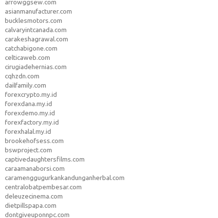
arrowggsew.com
asianmanufacturer.com
bucklesmotors.com
calvaryintcanada.com
carakeshagrawal.com
catchabigone.com
celticaweb.com
cirugiadehernias.com
cqhzdn.com
dailfamily.com
forexcrypto.my.id
forexdana.my.id
forexdemo.my.id
forexfactory.my.id
forexhalal.my.id
brookehofsess.com
bswproject.com
captivedaughtersfilms.com
caraamanaborsi.com
caramenggugurkankandunganherbal.com
centralobatpembesar.com
deleuzecinema.com
dietpillspapa.com
dontgiveuponnpc.com