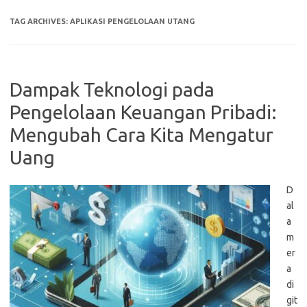
TAG ARCHIVES:
APLIKASI PENGELOLAAN UTANG
Dampak Teknologi pada
Pengelolaan Keuangan Pribadi:
Mengubah Cara Kita Mengatur
Uang
D
al
a
m
er
a
di
git