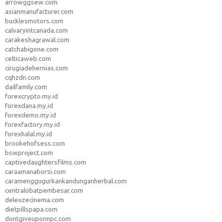
arrowggsew.com
asianmanufacturer.com
bucklesmotors.com
calvaryintcanada.com
carakeshagrawal.com
catchabigone.com
celticaweb.com
cirugiadehernias.com
cqhzdn.com
dailfamily.com
forexcrypto.my.id
forexdana.my.id
forexdemo.my.id
forexfactory.my.id
forexhalal.my.id
brookehofsess.com
bswproject.com
captivedaughtersfilms.com
caraamanaborsi.com
caramenggugurkankandunganherbal.com
centralobatpembesar.com
deleuzecinema.com
dietpillspapa.com
dontgiveuponnpc.com