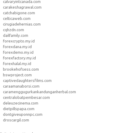
calvaryintcanada.com
carakeshagrawal.com
catchabigone.com
celticaweb.com
cirugiadehernias.com
cqhzdn.com
dailfamily.com
forexcrypto.my.id
forexdana.my.id
forexdemo.my.id
forexfactory.my.id
forexhalal.my.id
brookehofsess.com
bswproject.com
captivedaughtersfilms.com
caraamanaborsi.com
caramenggugurkankandunganherbal.com
centralobatpembesar.com
deleuzecinema.com
dietpillspapa.com
dontgiveuponnpc.com
droscargil.com