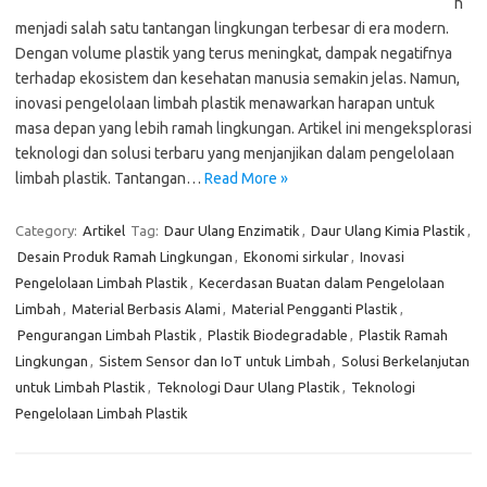
h
menjadi salah satu tantangan lingkungan terbesar di era modern.
Dengan volume plastik yang terus meningkat, dampak negatifnya
terhadap ekosistem dan kesehatan manusia semakin jelas. Namun,
inovasi pengelolaan limbah plastik menawarkan harapan untuk
masa depan yang lebih ramah lingkungan. Artikel ini mengeksplorasi
teknologi dan solusi terbaru yang menjanjikan dalam pengelolaan
limbah plastik. Tantangan…
Read More »
Category:
Artikel
Tag:
Daur Ulang Enzimatik
,
Daur Ulang Kimia Plastik
,
Desain Produk Ramah Lingkungan
,
Ekonomi sirkular
,
Inovasi
Pengelolaan Limbah Plastik
,
Kecerdasan Buatan dalam Pengelolaan
Limbah
,
Material Berbasis Alami
,
Material Pengganti Plastik
,
Pengurangan Limbah Plastik
,
Plastik Biodegradable
,
Plastik Ramah
Lingkungan
,
Sistem Sensor dan IoT untuk Limbah
,
Solusi Berkelanjutan
untuk Limbah Plastik
,
Teknologi Daur Ulang Plastik
,
Teknologi
Pengelolaan Limbah Plastik