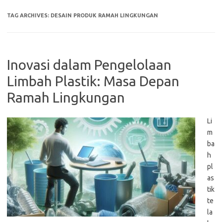
TAG ARCHIVES:
DESAIN PRODUK RAMAH LINGKUNGAN
Inovasi dalam Pengelolaan
Limbah Plastik: Masa Depan
Ramah Lingkungan
Li
m
ba
h
pl
as
tik
te
la