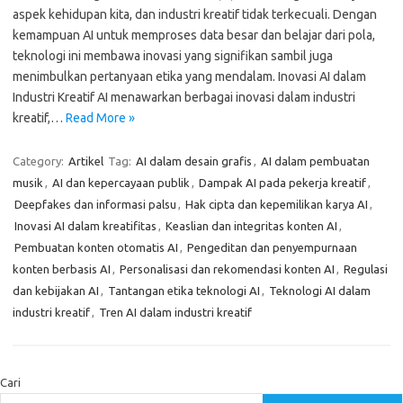
aspek kehidupan kita, dan industri kreatif tidak terkecuali. Dengan
kemampuan AI untuk memproses data besar dan belajar dari pola,
teknologi ini membawa inovasi yang signifikan sambil juga
menimbulkan pertanyaan etika yang mendalam. Inovasi AI dalam
Industri Kreatif AI menawarkan berbagai inovasi dalam industri
kreatif,…
Read More »
Category:
Artikel
Tag:
AI dalam desain grafis
,
AI dalam pembuatan
musik
,
AI dan kepercayaan publik
,
Dampak AI pada pekerja kreatif
,
Deepfakes dan informasi palsu
,
Hak cipta dan kepemilikan karya AI
,
Inovasi AI dalam kreatifitas
,
Keaslian dan integritas konten AI
,
Pembuatan konten otomatis AI
,
Pengeditan dan penyempurnaan
konten berbasis AI
,
Personalisasi dan rekomendasi konten AI
,
Regulasi
dan kebijakan AI
,
Tantangan etika teknologi AI
,
Teknologi AI dalam
industri kreatif
,
Tren AI dalam industri kreatif
Cari