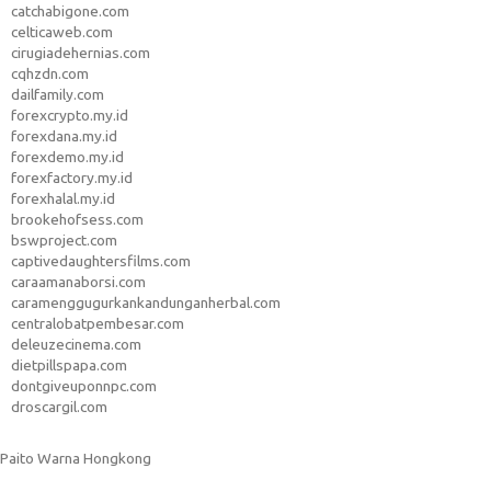
catchabigone.com
celticaweb.com
cirugiadehernias.com
cqhzdn.com
dailfamily.com
forexcrypto.my.id
forexdana.my.id
forexdemo.my.id
forexfactory.my.id
forexhalal.my.id
brookehofsess.com
bswproject.com
captivedaughtersfilms.com
caraamanaborsi.com
caramenggugurkankandunganherbal.com
centralobatpembesar.com
deleuzecinema.com
dietpillspapa.com
dontgiveuponnpc.com
droscargil.com
Paito Warna Hongkong