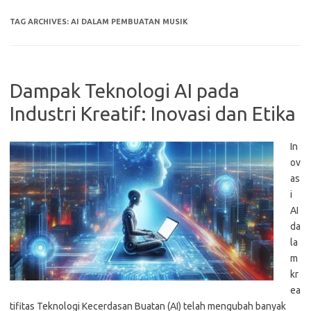
TAG ARCHIVES:
AI DALAM PEMBUATAN MUSIK
Dampak Teknologi AI pada
Industri Kreatif: Inovasi dan Etika
In
ov
as
i
AI
da
la
m
kr
ea
tifitas Teknologi Kecerdasan Buatan (AI) telah mengubah banyak