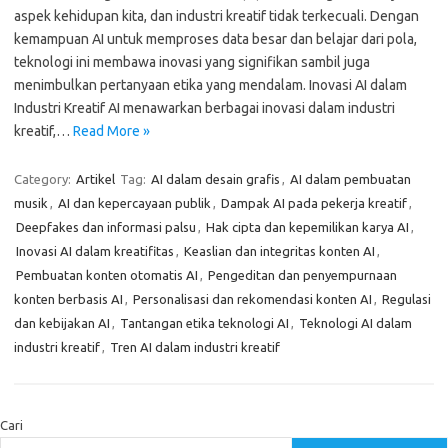
aspek kehidupan kita, dan industri kreatif tidak terkecuali. Dengan
kemampuan AI untuk memproses data besar dan belajar dari pola,
teknologi ini membawa inovasi yang signifikan sambil juga
menimbulkan pertanyaan etika yang mendalam. Inovasi AI dalam
Industri Kreatif AI menawarkan berbagai inovasi dalam industri
kreatif,…
Read More »
Category:
Artikel
Tag:
AI dalam desain grafis
,
AI dalam pembuatan
musik
,
AI dan kepercayaan publik
,
Dampak AI pada pekerja kreatif
,
Deepfakes dan informasi palsu
,
Hak cipta dan kepemilikan karya AI
,
Inovasi AI dalam kreatifitas
,
Keaslian dan integritas konten AI
,
Pembuatan konten otomatis AI
,
Pengeditan dan penyempurnaan
konten berbasis AI
,
Personalisasi dan rekomendasi konten AI
,
Regulasi
dan kebijakan AI
,
Tantangan etika teknologi AI
,
Teknologi AI dalam
industri kreatif
,
Tren AI dalam industri kreatif
Cari