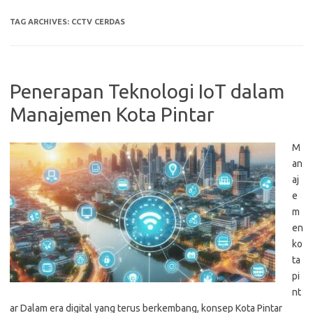
TAG ARCHIVES:
CCTV CERDAS
Penerapan Teknologi IoT dalam
Manajemen Kota Pintar
M
an
aj
e
m
en
ko
ta
pi
nt
ar Dalam era digital yang terus berkembang, konsep Kota Pintar