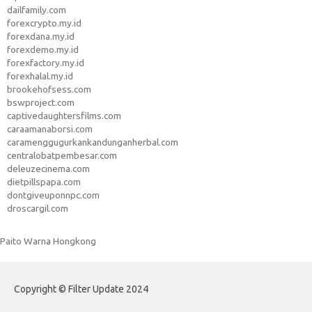
dailfamily.com
forexcrypto.my.id
forexdana.my.id
forexdemo.my.id
forexfactory.my.id
forexhalal.my.id
brookehofsess.com
bswproject.com
captivedaughtersfilms.com
caraamanaborsi.com
caramenggugurkankandunganherbal.com
centralobatpembesar.com
deleuzecinema.com
dietpillspapa.com
dontgiveuponnpc.com
droscargil.com
Paito Warna Hongkong
Copyright © Filter Update 2024