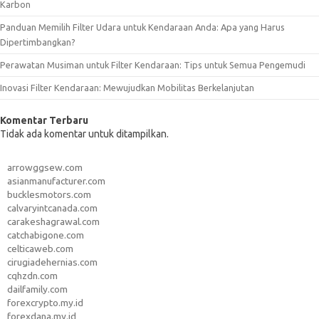
Karbon
Panduan Memilih Filter Udara untuk Kendaraan Anda: Apa yang Harus
Dipertimbangkan?
Perawatan Musiman untuk Filter Kendaraan: Tips untuk Semua Pengemudi
Inovasi Filter Kendaraan: Mewujudkan Mobilitas Berkelanjutan
Komentar Terbaru
Tidak ada komentar untuk ditampilkan.
arrowggsew.com
asianmanufacturer.com
bucklesmotors.com
calvaryintcanada.com
carakeshagrawal.com
catchabigone.com
celticaweb.com
cirugiadehernias.com
cqhzdn.com
dailfamily.com
forexcrypto.my.id
forexdana.my.id