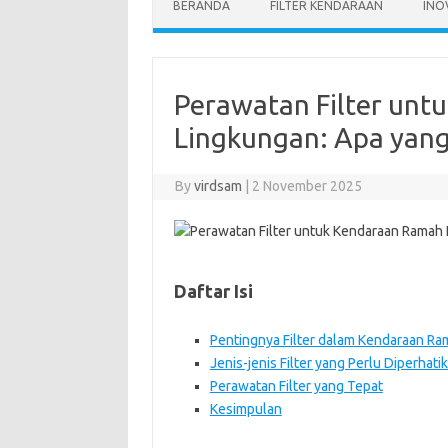
BERANDA
FILTER KENDARAAN
INO
Perawatan Filter unt
Lingkungan: Apa yang
By
virdsam
|
2 November 2025
Daftar Isi
Pentingnya Filter dalam Kendaraan R
Jenis-jenis Filter yang Perlu Diperhati
Perawatan Filter yang Tepat
Kesimpulan