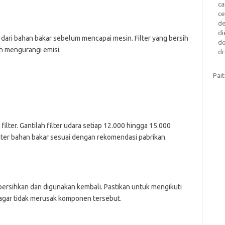
c
c
d
di
r dari bahan bakar sebelum mencapai mesin. Filter yang bersih
d
n mengurangi emisi.
dr
Pai
ilter. Gantilah filter udara setiap 12.000 hingga 15.000
an filter bahan bakar sesuai dengan rekomendasi pabrikan.
 dibersihkan dan digunakan kembali. Pastikan untuk mengikuti
 agar tidak merusak komponen tersebut.