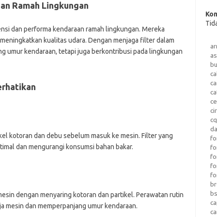
aan Ramah Lingkungan
Kom
Tid
iensi dan performa kendaraan ramah lingkungan. Mereka
eningkatkan kualitas udara. Dengan menjaga filter dalam
a
ng umur kendaraan, tetapi juga berkontribusi pada lingkungan
as
b
ca
c
erhatikan
ca
ce
ci
c
da
ikel kotoran dan debu sebelum masuk ke mesin. Filter yang
fo
timal dan mengurangi konsumsi bahan bakar.
fo
f
fo
fo
b
b
mesin dengan menyaring kotoran dan partikel. Perawatan rutin
ca
nerja mesin dan memperpanjang umur kendaraan.
c