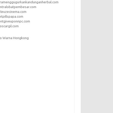
aramenggugurkankandunganherbal.com
entralobatpembesar.com
eleuzecinema.com
etpillspapa.com
ontgiveuponnpc.com
oscargil.com
to Warna Hongkong