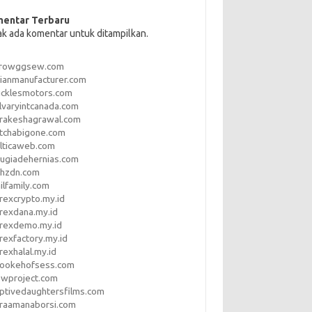
entar Terbaru
ak ada komentar untuk ditampilkan.
rrowggsew.com
ianmanufacturer.com
ucklesmotors.com
lvaryintcanada.com
arakeshagrawal.com
tchabigone.com
lticaweb.com
rugiadehernias.com
qhzdn.com
ilfamily.com
rexcrypto.my.id
rexdana.my.id
orexdemo.my.id
rexfactory.my.id
rexhalal.my.id
rookehofsess.com
swproject.com
ptivedaughtersfilms.com
araamanaborsi.com