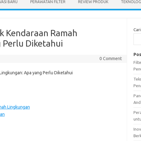
VASI BARU
PERAWATAN FILTER
REVIEW PRODUK
TEKNOLOGI
Cari
uk Kendaraan Ramah
 Perlu Diketahui
Pos
0 Comment
Fil
Pen
Tek
Pen
Pan
And
amah Lingkungan
Per
kan
unt
Ino
Ber