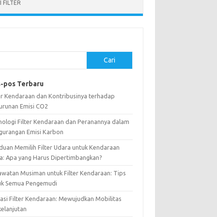
 FILTER
Cari
-pos Terbaru
ter Kendaraan dan Kontribusinya terhadap
urunan Emisi CO2
nologi Filter Kendaraan dan Peranannya dalam
gurangan Emisi Karbon
duan Memilih Filter Udara untuk Kendaraan
a: Apa yang Harus Dipertimbangkan?
awatan Musiman untuk Filter Kendaraan: Tips
uk Semua Pengemudi
vasi Filter Kendaraan: Mewujudkan Mobilitas
kelanjutan