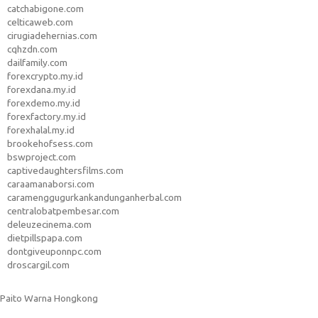
catchabigone.com
celticaweb.com
cirugiadehernias.com
cqhzdn.com
dailfamily.com
forexcrypto.my.id
forexdana.my.id
forexdemo.my.id
forexfactory.my.id
forexhalal.my.id
brookehofsess.com
bswproject.com
captivedaughtersfilms.com
caraamanaborsi.com
caramenggugurkankandunganherbal.com
centralobatpembesar.com
deleuzecinema.com
dietpillspapa.com
dontgiveuponnpc.com
droscargil.com
Paito Warna Hongkong