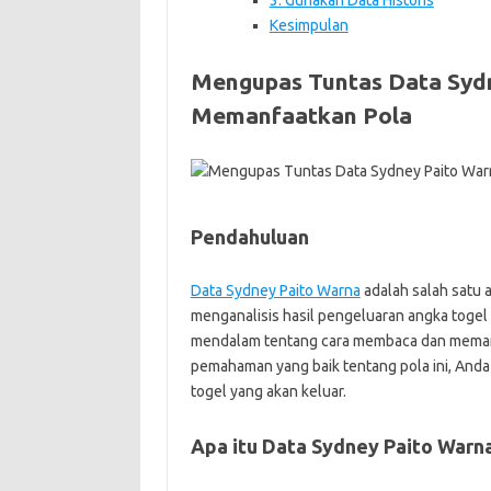
3. Gunakan Data Historis
Kesimpulan
Mengupas Tuntas Data Syd
Memanfaatkan Pola
Pendahuluan
Data Sydney Paito Warna
adalah salah satu 
menganalisis hasil pengeluaran angka togel 
mendalam tentang cara membaca dan memanf
pemahaman yang baik tentang pola ini, And
togel yang akan keluar.
Apa itu Data Sydney Paito Warn