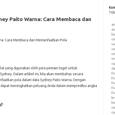
Kom
Tid
ney Paito Warna: Cara Membaca dan
a
as
b
ca
c
ca
ce
ci
c
alat yang digunakan oleh para pemain togel untuk
da
fo
Sydney. Dalam artikel ini, kita akan membahas secara
fo
aatkan pola dalam data Sydney Paito Warna. Dengan
f
a dapat meningkatkan peluang Anda dalam memprediksi angka
fo
fo
b
b
a?
ca
c