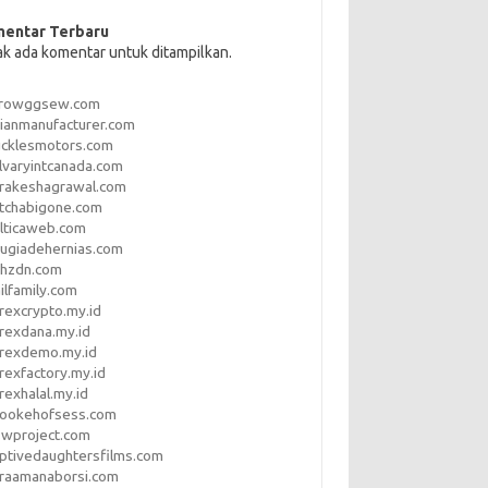
entar Terbaru
ak ada komentar untuk ditampilkan.
rrowggsew.com
ianmanufacturer.com
ucklesmotors.com
lvaryintcanada.com
arakeshagrawal.com
tchabigone.com
lticaweb.com
rugiadehernias.com
qhzdn.com
ilfamily.com
rexcrypto.my.id
rexdana.my.id
orexdemo.my.id
rexfactory.my.id
rexhalal.my.id
rookehofsess.com
swproject.com
ptivedaughtersfilms.com
araamanaborsi.com