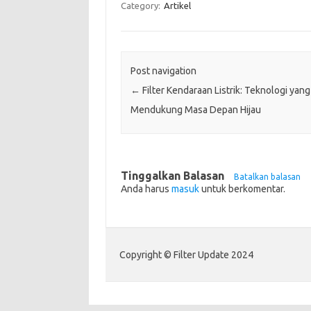
Category:
Artikel
Post navigation
←
Filter Kendaraan Listrik: Teknologi yang
Mendukung Masa Depan Hijau
Tinggalkan Balasan
Batalkan balasan
Anda harus
masuk
untuk berkomentar.
Copyright © Filter Update 2024