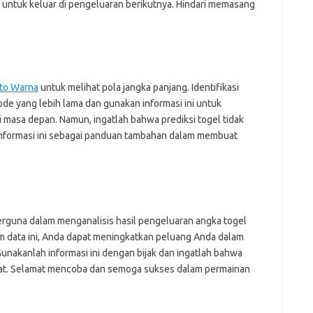
 untuk keluar di pengeluaran berikutnya. Hindari memasang
ito Warna
untuk melihat pola jangka panjang. Identifikasi
de yang lebih lama dan gunakan informasi ini untuk
 masa depan. Namun, ingatlah bahwa prediksi togel tidak
 informasi ini sebagai panduan tambahan dalam membuat
erguna dalam menganalisis hasil pengeluaran angka togel
 data ini, Anda dapat meningkatkan peluang Anda dalam
unakanlah informasi ini dengan bijak dan ingatlah bahwa
urat. Selamat mencoba dan semoga sukses dalam permainan