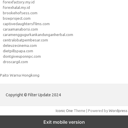
forexfactory.my.id
forexhalal.my.id
brookehofsess.com
bswproject.com
captivedaughtersfilms.com
caraamanaborsi.com
caramenggugurkankandunganherbal.com
centralobatpembesar.com
deleuzecinema.com
dietpillspapa.com
dontgiveuponnpc.com
droscargil.com
Paito Warna Hongkong
Copyright © Filter Update 2024
Iconic One
Theme | Powered by
Wordpress
Exit mobile version