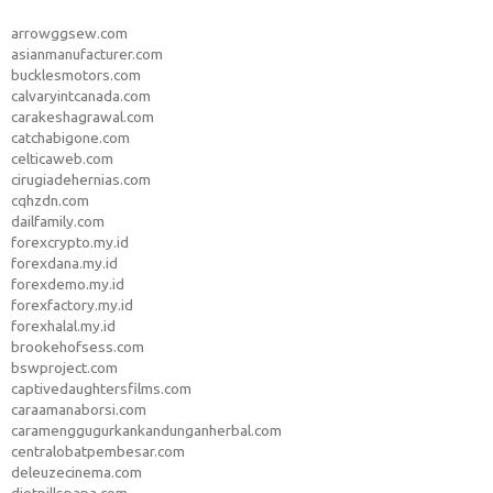
arrowggsew.com
asianmanufacturer.com
bucklesmotors.com
calvaryintcanada.com
carakeshagrawal.com
catchabigone.com
celticaweb.com
cirugiadehernias.com
cqhzdn.com
dailfamily.com
forexcrypto.my.id
forexdana.my.id
forexdemo.my.id
forexfactory.my.id
forexhalal.my.id
brookehofsess.com
bswproject.com
captivedaughtersfilms.com
caraamanaborsi.com
caramenggugurkankandunganherbal.com
centralobatpembesar.com
deleuzecinema.com