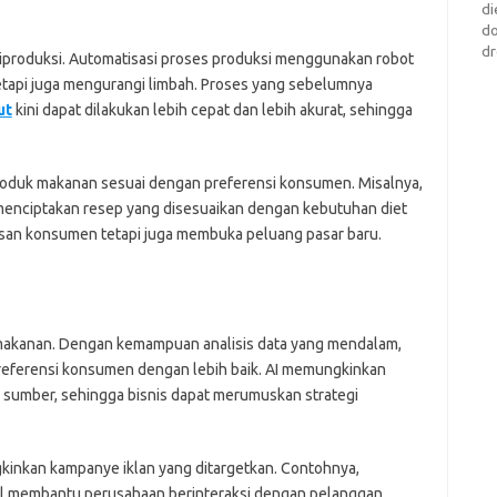
di
d
dr
iproduksi. Automatisasi proses produksi menggunakan robot
tetapi juga mengurangi limbah. Proses yang sebelumnya
ut
kini dapat dilakukan lebih cepat dan lebih akurat, sehingga
produk makanan sesuai dengan preferensi konsumen. Misalnya,
 menciptakan resep yang disesuaikan dengan kebutuhan diet
uasan konsumen tetapi juga membuka peluang pasar baru.
 makanan. Dengan kemampuan analisis data yang mendalam,
eferensi konsumen dengan lebih baik. AI memungkinkan
i sumber, sehingga bisnis dapat merumuskan strategi
nkan kampanye iklan yang ditargetkan. Contohnya,
al membantu perusahaan berinteraksi dengan pelanggan