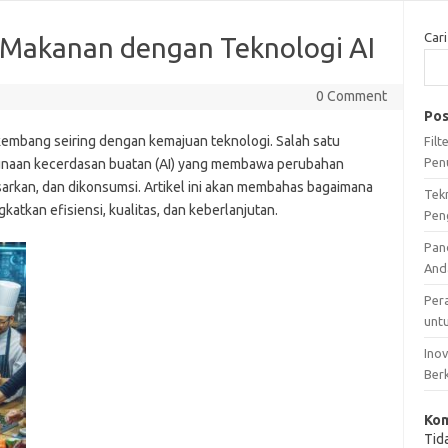
Cari
i Makanan dengan Teknologi AI
0 Comment
Pos
embang seiring dengan kemajuan teknologi. Salah satu
Fil
Pen
ggunaan kecerdasan buatan (AI) yang membawa perubahan
sarkan, dan dikonsumsi. Artikel ini akan membahas bagaimana
Tek
atkan efisiensi, kualitas, dan keberlanjutan.
Pen
Pan
And
Per
unt
Ino
Ber
Kom
Tid