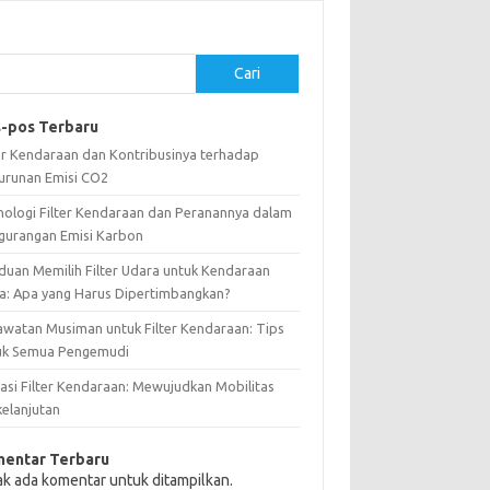
Cari
-pos Terbaru
ter Kendaraan dan Kontribusinya terhadap
urunan Emisi CO2
nologi Filter Kendaraan dan Peranannya dalam
gurangan Emisi Karbon
duan Memilih Filter Udara untuk Kendaraan
a: Apa yang Harus Dipertimbangkan?
awatan Musiman untuk Filter Kendaraan: Tips
uk Semua Pengemudi
vasi Filter Kendaraan: Mewujudkan Mobilitas
kelanjutan
entar Terbaru
ak ada komentar untuk ditampilkan.