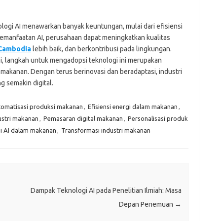
logi AI menawarkan banyak keuntungan, mulai dari efisiensi
emanfaatan AI, perusahaan dapat meningkatkan kualitas
 Cambodia
lebih baik, dan berkontribusi pada lingkungan.
i, langkah untuk mengadopsi teknologi ini merupakan
 makanan. Dengan terus berinovasi dan beradaptasi, industri
 semakin digital.
omatisasi produksi makanan
,
Efisiensi energi dalam makanan
,
ustri makanan
,
Pemasaran digital makanan
,
Personalisasi produk
i AI dalam makanan
,
Transformasi industri makanan
Dampak Teknologi AI pada Penelitian Ilmiah: Masa
Depan Penemuan
→