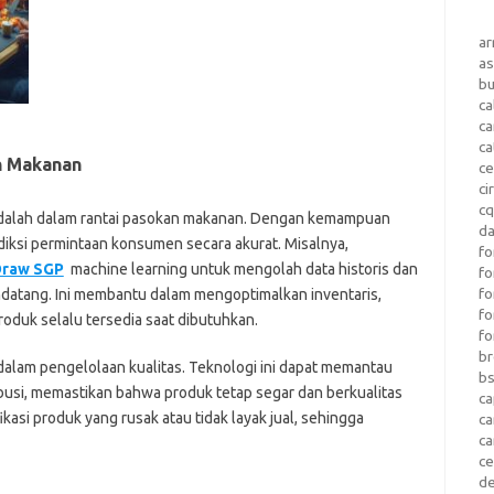
a
as
b
ca
c
ca
n Makanan
ce
ci
c
 adalah dalam rantai pasokan makanan. Dengan kemampuan
da
diksi permintaan konsumen secara akurat. Misalnya,
fo
raw SGP
machine learning untuk mengolah data historis dan
fo
f
atang. Ini membantu dalam mengoptimalkan inventaris,
fo
duk selalu tersedia saat dibutuhkan.
fo
b
 dalam pengelolaan kualitas. Teknologi ini dapat memantau
b
busi, memastikan bahwa produk tetap segar dan berkualitas
ca
ikasi produk yang rusak atau tidak layak jual, sehingga
c
c
c
d