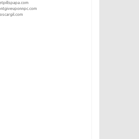
etpillspapa.com
ontgiveuponnpc.com
oscargil.com