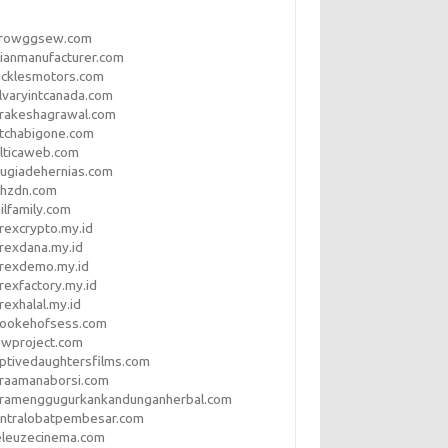
rrowggsew.com
ianmanufacturer.com
ucklesmotors.com
lvaryintcanada.com
arakeshagrawal.com
tchabigone.com
lticaweb.com
rugiadehernias.com
qhzdn.com
ilfamily.com
rexcrypto.my.id
rexdana.my.id
orexdemo.my.id
rexfactory.my.id
rexhalal.my.id
rookehofsess.com
swproject.com
ptivedaughtersfilms.com
araamanaborsi.com
aramenggugurkankandunganherbal.com
entralobatpembesar.com
eleuzecinema.com