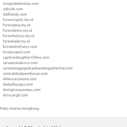
cirugiadehernias.com
cqhzdn.com
dailfamily.com
forexcrypto.my.id
forexdana.my.id
forexdemo.my.id
forexfactory.my.id
forexhalal.my.id
brookehofsess.com
bswproject.com
captivedaughtersfilms.com
caraamanaborsi.com
caramenggugurkankandunganherbal.com
centralobatpembesar.com
deleuzecinema.com
dietpillspapa.com
dontgiveuponnpc.com
droscargil.com
Paito Warna Hongkong