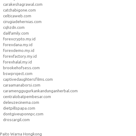
carakeshagrawal.com
catchabigone.com
celticaweb.com
cirugiadehernias.com
cqhzdn.com
dailfamily.com
forexcrypto.my.id
forexdana.my.id
forexdemo.my.id
forexfactory.my.id
forexhalal.my.id
brookehofsess.com
bswproject.com
captivedaughtersfilms.com
caraamanaborsi.com
caramenggugurkankandunganherbal.com
centralobatpembesar.com
deleuzecinema.com
dietpillspapa.com
dontgiveuponnpc.com
droscargil.com
Paito Warna Hongkong