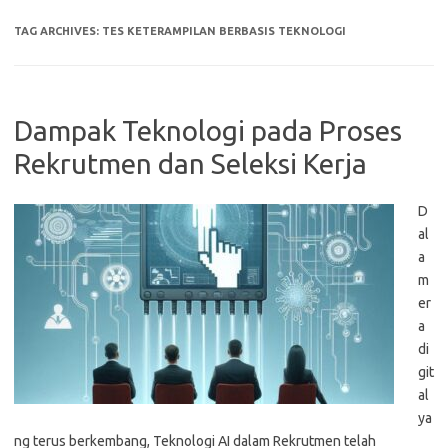
TAG ARCHIVES:
TES KETERAMPILAN BERBASIS TEKNOLOGI
Dampak Teknologi pada Proses
Rekrutmen dan Seleksi Kerja
D
al
a
m
er
a
di
git
al
ya
ng terus berkembang, Teknologi AI dalam Rekrutmen telah