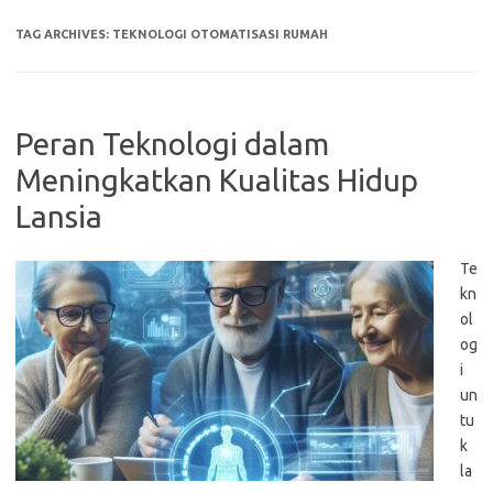
TAG ARCHIVES:
TEKNOLOGI OTOMATISASI RUMAH
Peran Teknologi dalam
Meningkatkan Kualitas Hidup
Lansia
Te
kn
ol
og
i
un
tu
k
la