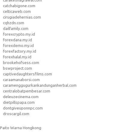
carakeshagrawal.com
catchabigone.com
celticaweb.com
cirugiadehernias.com
cqhzdn.com
dailfamily.com
forexcrypto.my.id
forexdana.my.id
forexdemo.my.id
forexfactory.my.id
forexhalal.my.id
brookehofsess.com
bswproject.com
captivedaughtersfilms.com
caraamanaborsi.com
caramenggugurkankandunganherbal.com
centralobatpembesar.com
deleuzecinema.com
dietpillspapa.com
dontgiveuponnpc.com
droscargil.com
Paito Warna Hongkong