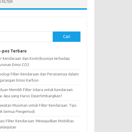
 FILTER
Cari
-pos Terbaru
ter Kendaraan dan Kontribusinya terhadap
urunan Emisi CO2
nologi Filter Kendaraan dan Peranannya dalam
gurangan Emisi Karbon
duan Memilih Filter Udara untuk Kendaraan
a: Apa yang Harus Dipertimbangkan?
awatan Musiman untuk Filter Kendaraan: Tips
uk Semua Pengemudi
vasi Filter Kendaraan: Mewujudkan Mobilitas
kelanjutan