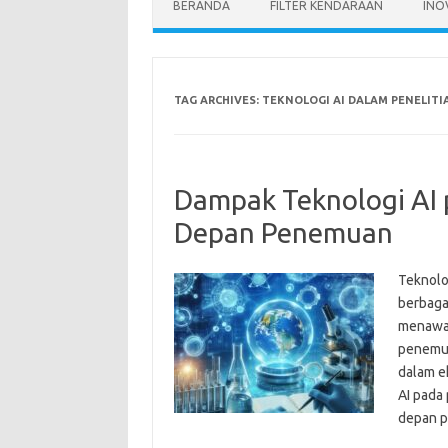
BERANDA
FILTER KENDARAAN
INO
TAG ARCHIVES:
TEKNOLOGI AI DALAM PENELITI
Dampak Teknologi AI p
Depan Penemuan
Teknolo
berbagai
menawa
penemua
dalam ek
AI pada
depan p