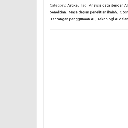
Category:
Artikel
Tag:
Analisis data dengan AI
penelitian
,
Masa depan penelitian ilmiah
,
Otom
Tantangan penggunaan AI
,
Teknologi AI dalam