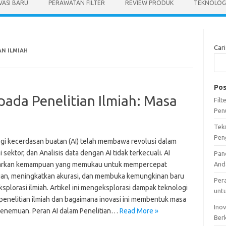
VASI BARU
PERAWATAN FILTER
REVIEW PRODUK
TEKNOLOGI
Cari
AN ILMIAH
Pos
ada Penelitian Ilmiah: Masa
Fil
Pen
Tek
Pen
gi kecerdasan buatan (AI) telah membawa revolusi dalam
 sektor, dan Analisis data dengan AI tidak terkecuali. AI
Pan
rkan kemampuan yang memukau untuk mempercepat
And
n, meningkatkan akurasi, dan membuka kemungkinan baru
Per
splorasi ilmiah. Artikel ini mengeksplorasi dampak teknologi
unt
 penelitian ilmiah dan bagaimana inovasi ini membentuk masa
Ino
enemuan. Peran AI dalam Penelitian…
Read More »
Ber