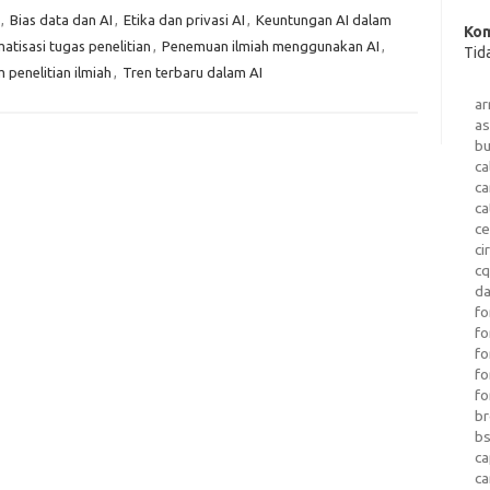
,
Bias data dan AI
,
Etika dan privasi AI
,
Keuntungan AI dalam
Kom
atisasi tugas penelitian
,
Penemuan ilmiah menggunakan AI
,
Tid
 penelitian ilmiah
,
Tren terbaru dalam AI
a
as
b
ca
c
ca
ce
ci
c
da
fo
fo
f
fo
fo
b
b
ca
c