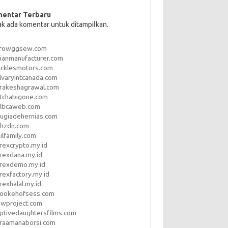
entar Terbaru
ak ada komentar untuk ditampilkan.
rrowggsew.com
ianmanufacturer.com
ucklesmotors.com
lvaryintcanada.com
arakeshagrawal.com
tchabigone.com
lticaweb.com
rugiadehernias.com
qhzdn.com
ilfamily.com
rexcrypto.my.id
rexdana.my.id
orexdemo.my.id
rexfactory.my.id
rexhalal.my.id
rookehofsess.com
swproject.com
ptivedaughtersfilms.com
araamanaborsi.com