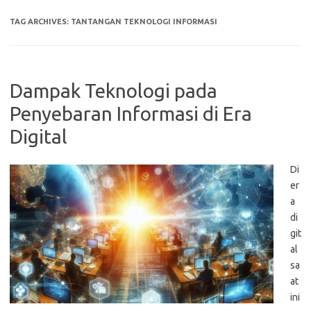
TAG ARCHIVES:
TANTANGAN TEKNOLOGI INFORMASI
Dampak Teknologi pada
Penyebaran Informasi di Era
Digital
Di
er
a
di
git
al
sa
at
ini