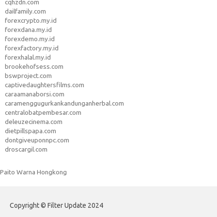
cqhzdn.com
dailfamily.com
forexcrypto.my.id
forexdana.my.id
forexdemo.my.id
forexfactory.my.id
forexhalal.my.id
brookehofsess.com
bswproject.com
captivedaughtersfilms.com
caraamanaborsi.com
caramenggugurkankandunganherbal.com
centralobatpembesar.com
deleuzecinema.com
dietpillspapa.com
dontgiveuponnpc.com
droscargil.com
Paito Warna Hongkong
Copyright © Filter Update 2024