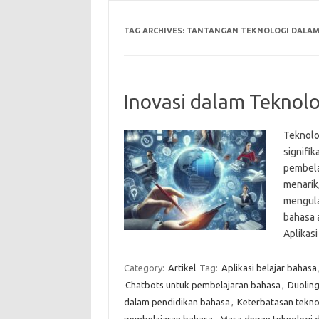
TAG ARCHIVES:
TANTANGAN TEKNOLOGI DALAM
Inovasi dalam Teknol
Teknolo
signifik
pembela
menarik,
mengula
bahasa 
Aplikas
Category:
Artikel
Tag:
Aplikasi belajar bahasa
Chatbots untuk pembelajaran bahasa
,
Duolin
dalam pendidikan bahasa
,
Keterbatasan tekno
pembelajaran bahasa
,
Masa depan teknologi 