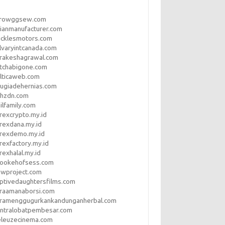
rrowggsew.com
ianmanufacturer.com
ucklesmotors.com
lvaryintcanada.com
arakeshagrawal.com
tchabigone.com
lticaweb.com
rugiadehernias.com
qhzdn.com
ilfamily.com
rexcrypto.my.id
rexdana.my.id
orexdemo.my.id
rexfactory.my.id
rexhalal.my.id
rookehofsess.com
swproject.com
ptivedaughtersfilms.com
araamanaborsi.com
aramenggugurkankandunganherbal.com
entralobatpembesar.com
eleuzecinema.com