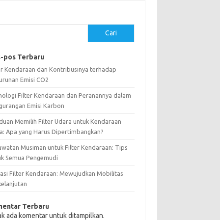
Cari
-pos Terbaru
ter Kendaraan dan Kontribusinya terhadap
urunan Emisi CO2
nologi Filter Kendaraan dan Peranannya dalam
gurangan Emisi Karbon
duan Memilih Filter Udara untuk Kendaraan
a: Apa yang Harus Dipertimbangkan?
awatan Musiman untuk Filter Kendaraan: Tips
uk Semua Pengemudi
vasi Filter Kendaraan: Mewujudkan Mobilitas
kelanjutan
entar Terbaru
ak ada komentar untuk ditampilkan.