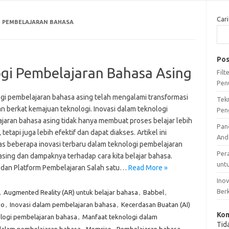
Cari
 PEMBELAJARAN BAHASA
Pos
ogi Pembelajaran Bahasa Asing
Fil
Pen
gi pembelajaran bahasa asing telah mengalami transformasi
Tek
an berkat kemajuan teknologi. Inovasi dalam teknologi
Pen
jaran bahasa asing tidak hanya membuat proses belajar lebih
Pan
 tetapi juga lebih efektif dan dapat diakses. Artikel ini
And
s beberapa inovasi terbaru dalam teknologi pembelajaran
Per
asing dan dampaknya terhadap cara kita belajar bahasa.
unt
i dan Platform Pembelajaran Salah satu…
Read More »
Ino
Ber
,
Augmented Reality (AR) untuk belajar bahasa
,
Babbel
,
go
,
Inovasi dalam pembelajaran bahasa
,
Kecerdasan Buatan (AI)
Kom
logi pembelajaran bahasa
,
Manfaat teknologi dalam
Tid
dalam pembelajaran bahasa
,
Memrise
,
Pembelajaran bahasa