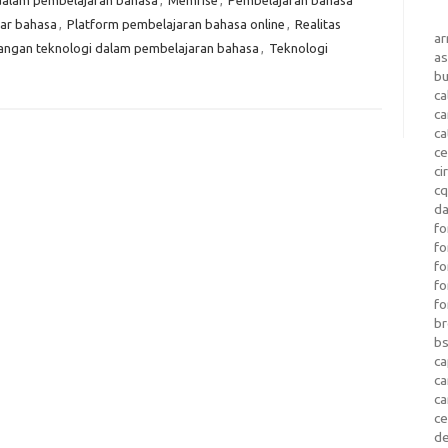
jar bahasa
,
Platform pembelajaran bahasa online
,
Realitas
a
angan teknologi dalam pembelajaran bahasa
,
Teknologi
as
b
ca
c
ca
ce
ci
c
da
fo
fo
f
fo
fo
b
b
ca
c
c
c
d