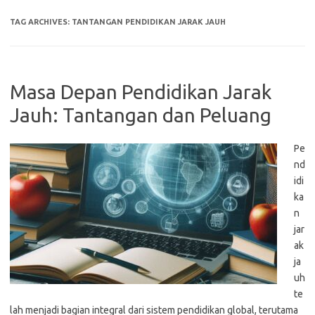
TAG ARCHIVES:
TANTANGAN PENDIDIKAN JARAK JAUH
Masa Depan Pendidikan Jarak
Jauh: Tantangan dan Peluang
Pe
nd
idi
ka
n
jar
ak
ja
uh
te
lah menjadi bagian integral dari sistem pendidikan global, terutama