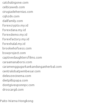
catchabigone.com
celticaweb.com
cirugiadehernias.com
cqhzdn.com
dailfamily.com
forexcrypto.my.id
forexdana.my.id
forexdemo.my.id
forexfactory.my.id
forexhalal.my.id
brookehofsess.com
bswproject.com
captivedaughtersfilms.com
caraamanaborsi.com
caramenggugurkankandunganherbal.com
centralobatpembesar.com
deleuzecinema.com
dietpillspapa.com
dontgiveuponnpc.com
droscargil.com
Paito Warna Hongkong