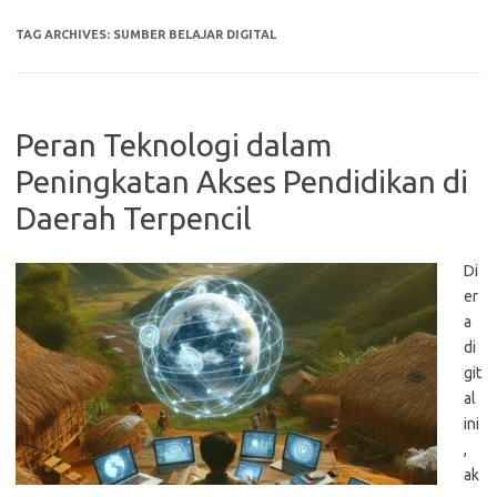
TAG ARCHIVES:
SUMBER BELAJAR DIGITAL
Peran Teknologi dalam
Peningkatan Akses Pendidikan di
Daerah Terpencil
Di
er
a
di
git
al
ini
,
ak