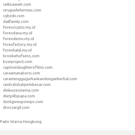
celticaweb.com
cirugiadehernias.com
cqhzdn.com
dailfamily.com
forexcrypto.my.id
forexdana.my.id
forexdemo.my.id
forexfactory.my.id
forexhalal.my.id
brookehofsess.com
bswproject.com
captivedaughtersfilms.com
caraamanaborsi.com
caramenggugurkankandunganherbal.com
centralobatpembesar.com
deleuzecinema.com
dietpillspapa.com
dontgiveuponnpc.com
droscargil.com
Paito Warna Hongkong