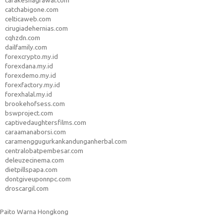
carakeshagrawal.com
catchabigone.com
celticaweb.com
cirugiadehernias.com
cqhzdn.com
dailfamily.com
forexcrypto.my.id
forexdana.my.id
forexdemo.my.id
forexfactory.my.id
forexhalal.my.id
brookehofsess.com
bswproject.com
captivedaughtersfilms.com
caraamanaborsi.com
caramenggugurkankandunganherbal.com
centralobatpembesar.com
deleuzecinema.com
dietpillspapa.com
dontgiveuponnpc.com
droscargil.com
Paito Warna Hongkong