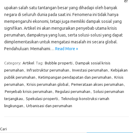
er
upakan salah satu tantangan besar yang dihadapi oleh banyak
negara di seluruh dunia pada saat ini. Fenomena ini tidak hanya
mempengaruhi ekonomi, tetapi juga memiliki dampak sosial yang
signifikan. Artikel ini akan menguraikan penyebab utama krisis
perumahan, dampaknya yang luas, serta solusi-solusi yang dapat
diimplementasikan untuk mengatasi masalah ini secara global.
Pendahuluan: Memahami…
Read More »
Category:
Artikel
Tag:
Bubble properti
,
Dampak sosial krisis
perumahan
,
Infrastruktur perumahan
,
Investasi perumahan
,
Kebijakan
publik perumahan
,
Ketimpangan pendapatan dan perumahan
,
Krisis
perumahan
,
Krisis perumahan global
,
Pemerataan akses perumahan
,
Penyebab krisis perumahan
,
Regulasi perumahan
,
Solusi perumahan
terjangkau
,
Spekulasi properti
,
Teknologi konstruksi ramah
lingkungan
,
Urbanisasi dan perumahan
Cari