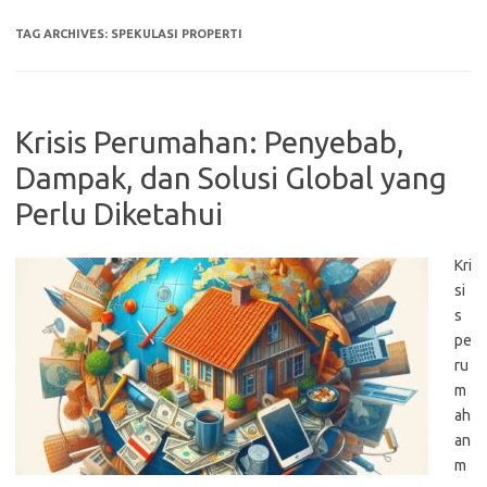
TAG ARCHIVES:
SPEKULASI PROPERTI
Krisis Perumahan: Penyebab,
Dampak, dan Solusi Global yang
Perlu Diketahui
Kri
si
s
pe
ru
m
ah
an
m