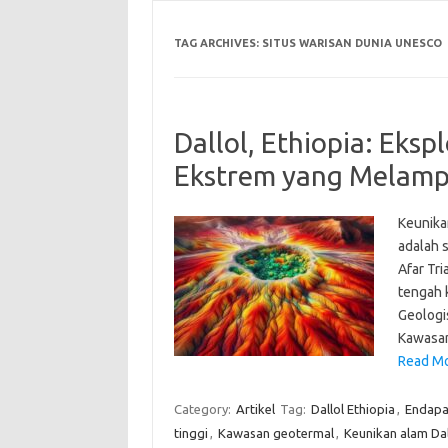
TAG ARCHIVES:
SITUS WARISAN DUNIA UNESCO
Dallol, Ethiopia: Eks
Ekstrem yang Melamp
Keunika
adalah s
Afar Tr
tengah 
Geologi
Kawasan
Read Mo
Category:
Artikel
Tag:
Dallol Ethiopia
,
Endapa
tinggi
,
Kawasan geotermal
,
Keunikan alam Dal