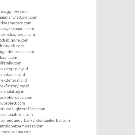
rrowggsew.com
ianmanufacturer.com
ucklesmotors.com
lvaryintcanada.com
arakeshagrawal.com
tchabigone.com
lticaweb.com
rugiadehernias.com
qhzdn.com
ilfamily.com
rexcrypto.my.id
rexdana.my.id
orexdemo.my.id
rexfactory.my.id
rexhalal.my.id
rookehofsess.com
swproject.com
ptivedaughtersfilms.com
araamanaborsi.com
aramenggugurkankandunganherbal.com
entralobatpembesar.com
eleuzecinema.com