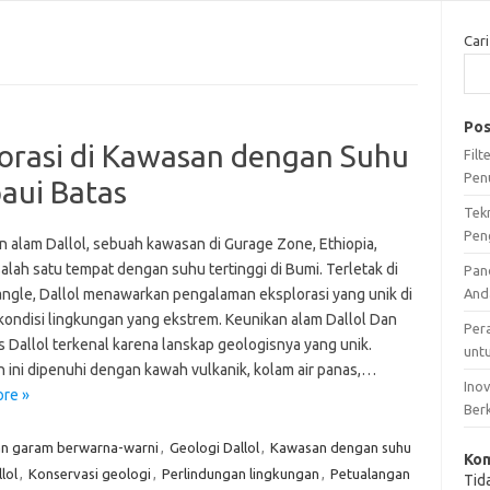
Cari
Pos
plorasi di Kawasan dengan Suhu
Fil
Pen
aui Batas
Tek
Pen
n alam Dallol, sebuah kawasan di Gurage Zone, Ethiopia,
alah satu tempat dengan suhu tertinggi di Bumi. Terletak di
Pan
iangle, Dallol menawarkan pengalaman eksplorasi yang unik di
And
kondisi lingkungan yang ekstrem. Keunikan alam Dallol Dan
Per
s Dallol terkenal karena lanskap geologisnya yang unik.
unt
 ini dipenuhi dengan kawah vulkanik, kolam air panas,…
Ino
re »
Ber
n garam berwarna-warni
,
Geologi Dallol
,
Kawasan dengan suhu
Kom
lol
,
Konservasi geologi
,
Perlindungan lingkungan
,
Petualangan
Tid