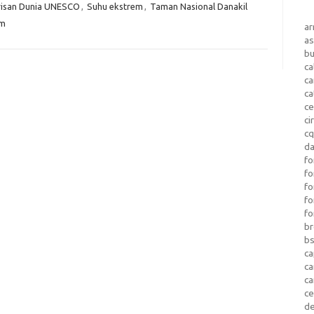
risan Dunia UNESCO
,
Suhu ekstrem
,
Taman Nasional Danakil
em
a
as
b
ca
c
ca
ce
ci
c
da
fo
fo
f
fo
fo
b
b
ca
c
c
c
d