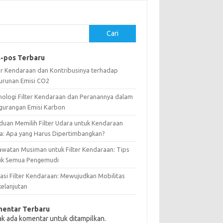
Cari
-pos Terbaru
ter Kendaraan dan Kontribusinya terhadap
urunan Emisi CO2
nologi Filter Kendaraan dan Peranannya dalam
gurangan Emisi Karbon
duan Memilih Filter Udara untuk Kendaraan
a: Apa yang Harus Dipertimbangkan?
awatan Musiman untuk Filter Kendaraan: Tips
uk Semua Pengemudi
vasi Filter Kendaraan: Mewujudkan Mobilitas
kelanjutan
entar Terbaru
ak ada komentar untuk ditampilkan.