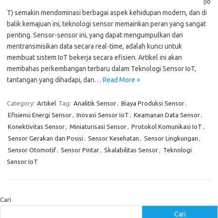
(Io
T) semakin mendominasi berbagai aspek kehidupan modern, dan di
balik kemajuan ini, teknologi sensor memainkan peran yang sangat
penting. Sensor-sensor ini, yang dapat mengumpulkan dan
mentransmisikan data secara real-time, adalah kunci untuk
membuat sistem IoT bekerja secara efisien. Artikel ini akan
membahas perkembangan terbaru dalam Teknologi Sensor IoT,
tantangan yang dihadapi, dan…
Read More »
Category:
Artikel
Tag:
Analitik Sensor
,
Biaya Produksi Sensor
,
Efisiensi Energi Sensor
,
Inovasi Sensor IoT
,
Keamanan Data Sensor
,
Konektivitas Sensor
,
Miniaturisasi Sensor
,
Protokol Komunikasi IoT
,
Sensor Gerakan dan Posisi
,
Sensor Kesehatan
,
Sensor Lingkungan
,
Sensor Otomotif
,
Sensor Pintar
,
Skalabilitas Sensor
,
Teknologi
Sensor IoT
Cari
Cari