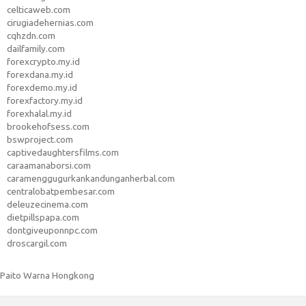
celticaweb.com
cirugiadehernias.com
cqhzdn.com
dailfamily.com
forexcrypto.my.id
forexdana.my.id
forexdemo.my.id
forexfactory.my.id
forexhalal.my.id
brookehofsess.com
bswproject.com
captivedaughtersfilms.com
caraamanaborsi.com
caramenggugurkankandunganherbal.com
centralobatpembesar.com
deleuzecinema.com
dietpillspapa.com
dontgiveuponnpc.com
droscargil.com
Paito Warna Hongkong