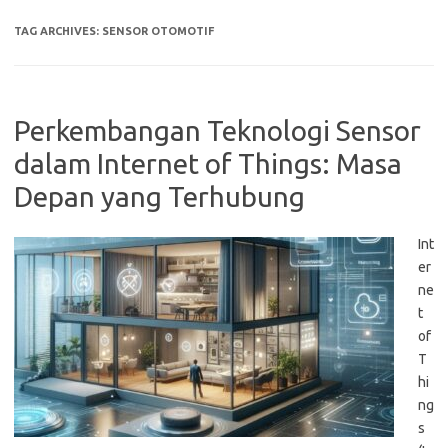
TAG ARCHIVES:
SENSOR OTOMOTIF
Perkembangan Teknologi Sensor
dalam Internet of Things: Masa
Depan yang Terhubung
Int
er
ne
t
of
T
hi
ng
s