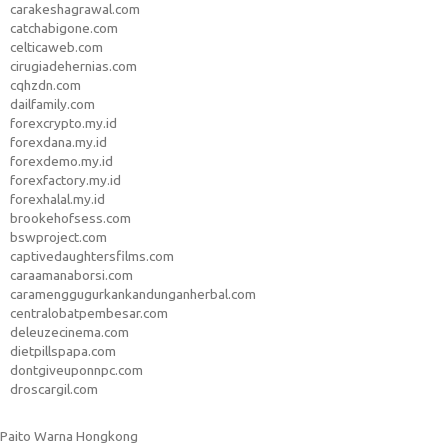
carakeshagrawal.com
catchabigone.com
celticaweb.com
cirugiadehernias.com
cqhzdn.com
dailfamily.com
forexcrypto.my.id
forexdana.my.id
forexdemo.my.id
forexfactory.my.id
forexhalal.my.id
brookehofsess.com
bswproject.com
captivedaughtersfilms.com
caraamanaborsi.com
caramenggugurkankandunganherbal.com
centralobatpembesar.com
deleuzecinema.com
dietpillspapa.com
dontgiveuponnpc.com
droscargil.com
Paito Warna Hongkong