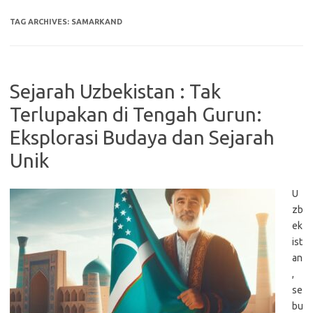
TAG ARCHIVES:
SAMARKAND
Sejarah Uzbekistan : Tak
Terlupakan di Tengah Gurun:
Eksplorasi Budaya dan Sejarah
Unik
U
zb
ek
ist
an
,
se
bu