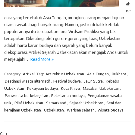
ah
ne
gara yang terletak di Asia Tengah, mungkin jarang menjadi tujuan
utama wisata bagi banyak orang. Namun, justru di balik ketidak
populerannya itu terdapat pesona Virdsam Prediksi yang tak
terlupakan. Dikelilingi oleh gurun-gurun yang luas, Uzbekistan
adalah harta karun budaya dan sejarah yang belum banyak
dieksplorasi. Artikel Sejarah Uzbekistan akan mengajak Anda untuk
menjelajahi…
Read More »
Category:
Artikel
Tag:
Arsitektur Uzbekistan
,
Asia Tengah
,
Bukhara
,
Destinasi wisata alternatif
,
Festival budaya
,
Jalur Sutra
,
Kebabs
Uzbekistan
,
Kekayaan budaya
,
Kota Khiva
,
Masakan Uzbekistan
,
Pariwisata berkelanjutan
,
Pelestarian budaya
,
Pengalaman wisata
unik
,
Pilaf Uzbekistan
,
Samarkand
,
Sejarah Uzbekistan
,
Seni dan
kerajinan Uzbekistan
,
Uzbekistan
,
Warisan sejarah
,
Wisata budaya
Cari