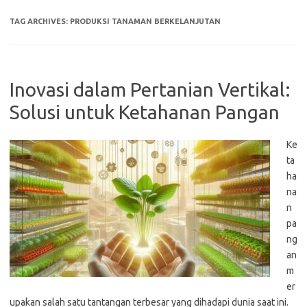
TAG ARCHIVES:
PRODUKSI TANAMAN BERKELANJUTAN
Inovasi dalam Pertanian Vertikal:
Solusi untuk Ketahanan Pangan
Ke
ta
ha
na
n
pa
ng
an
m
er
upakan salah satu tantangan terbesar yang dihadapi dunia saat ini.