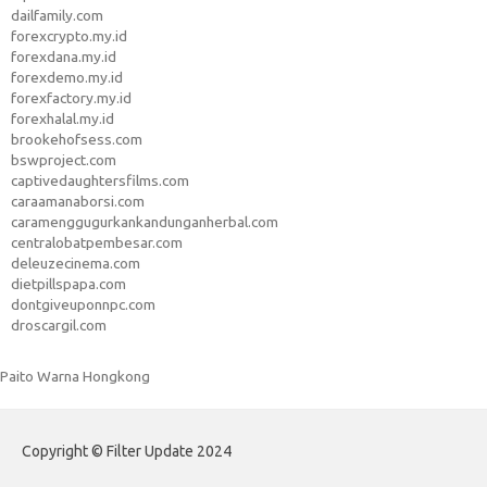
dailfamily.com
forexcrypto.my.id
forexdana.my.id
forexdemo.my.id
forexfactory.my.id
forexhalal.my.id
brookehofsess.com
bswproject.com
captivedaughtersfilms.com
caraamanaborsi.com
caramenggugurkankandunganherbal.com
centralobatpembesar.com
deleuzecinema.com
dietpillspapa.com
dontgiveuponnpc.com
droscargil.com
Paito Warna Hongkong
Copyright © Filter Update 2024