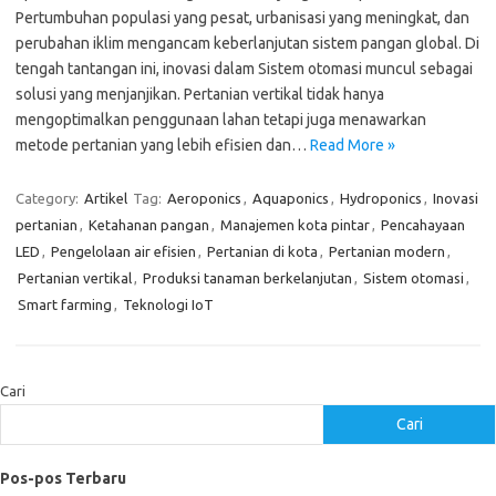
Pertumbuhan populasi yang pesat, urbanisasi yang meningkat, dan
perubahan iklim mengancam keberlanjutan sistem pangan global. Di
tengah tantangan ini, inovasi dalam Sistem otomasi muncul sebagai
solusi yang menjanjikan. Pertanian vertikal tidak hanya
mengoptimalkan penggunaan lahan tetapi juga menawarkan
metode pertanian yang lebih efisien dan…
Read More »
Category:
Artikel
Tag:
Aeroponics
,
Aquaponics
,
Hydroponics
,
Inovasi
pertanian
,
Ketahanan pangan
,
Manajemen kota pintar
,
Pencahayaan
LED
,
Pengelolaan air efisien
,
Pertanian di kota
,
Pertanian modern
,
Pertanian vertikal
,
Produksi tanaman berkelanjutan
,
Sistem otomasi
,
Smart farming
,
Teknologi IoT
Cari
Cari
Pos-pos Terbaru