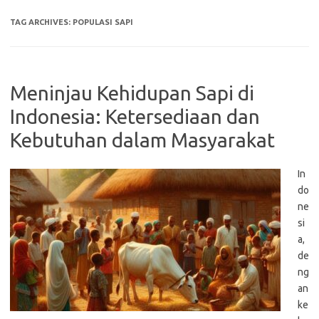
TAG ARCHIVES:
POPULASI SAPI
Meninjau Kehidupan Sapi di
Indonesia: Ketersediaan dan
Kebutuhan dalam Masyarakat
In
do
ne
si
a,
de
ng
an
ke