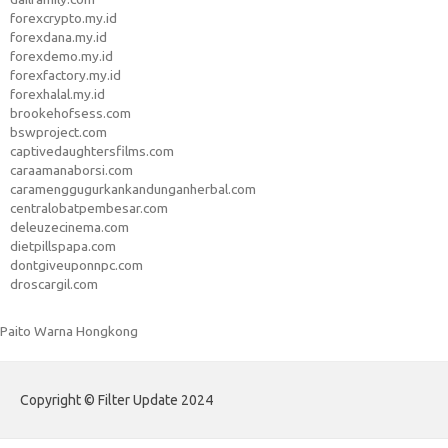
forexcrypto.my.id
forexdana.my.id
forexdemo.my.id
forexfactory.my.id
forexhalal.my.id
brookehofsess.com
bswproject.com
captivedaughtersfilms.com
caraamanaborsi.com
caramenggugurkankandunganherbal.com
centralobatpembesar.com
deleuzecinema.com
dietpillspapa.com
dontgiveuponnpc.com
droscargil.com
Paito Warna Hongkong
Copyright © Filter Update 2024