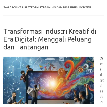
TAG ARCHIVES:
PLATFORM STREAMING DAN DISTRIBUSI KONTEN
Transformasi Industri Kreatif di
Era Digital: Menggali Peluang
dan Tantangan
Di
er
a
di
git
al
sa
at
ini