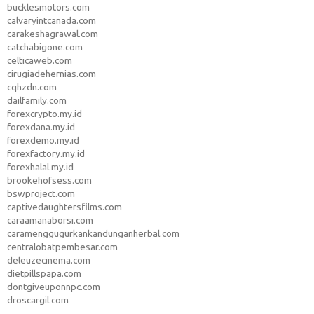
bucklesmotors.com
calvaryintcanada.com
carakeshagrawal.com
catchabigone.com
celticaweb.com
cirugiadehernias.com
cqhzdn.com
dailfamily.com
forexcrypto.my.id
forexdana.my.id
forexdemo.my.id
forexfactory.my.id
forexhalal.my.id
brookehofsess.com
bswproject.com
captivedaughtersfilms.com
caraamanaborsi.com
caramenggugurkankandunganherbal.com
centralobatpembesar.com
deleuzecinema.com
dietpillspapa.com
dontgiveuponnpc.com
droscargil.com