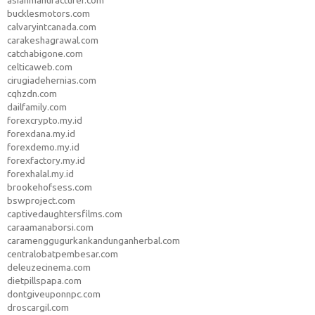
asianmanufacturer.com
bucklesmotors.com
calvaryintcanada.com
carakeshagrawal.com
catchabigone.com
celticaweb.com
cirugiadehernias.com
cqhzdn.com
dailfamily.com
forexcrypto.my.id
forexdana.my.id
forexdemo.my.id
forexfactory.my.id
forexhalal.my.id
brookehofsess.com
bswproject.com
captivedaughtersfilms.com
caraamanaborsi.com
caramenggugurkankandunganherbal.com
centralobatpembesar.com
deleuzecinema.com
dietpillspapa.com
dontgiveuponnpc.com
droscargil.com