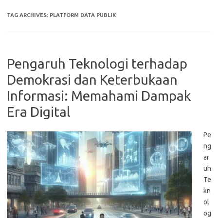
TAG ARCHIVES:
PLATFORM DATA PUBLIK
Pengaruh Teknologi terhadap
Demokrasi dan Keterbukaan
Informasi: Memahami Dampak
Era Digital
Pe
ng
ar
uh
Te
kn
ol
og