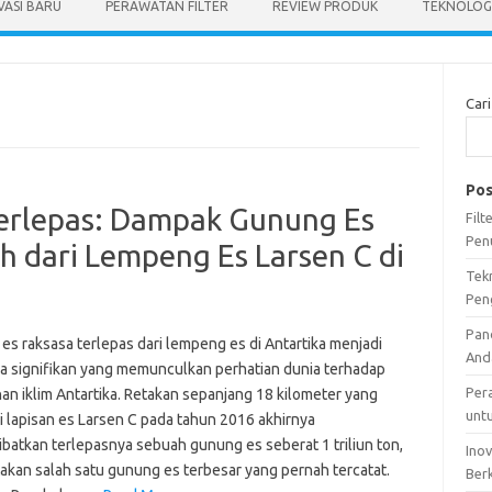
VASI BARU
PERAWATAN FILTER
REVIEW PRODUK
TEKNOLOGI
Cari
Pos
erlepas: Dampak Gunung Es
Fil
Pen
h dari Lempeng Es Larsen C di
Tek
Pen
Pan
es raksasa terlepas dari lempeng es di Antartika menjadi
And
wa signifikan yang memunculkan perhatian dunia terhadap
Per
an iklim Antartika. Retakan sepanjang 18 kilometer yang
unt
di lapisan es Larsen C pada tahun 2016 akhirnya
batkan terlepasnya sebuah gunung es seberat 1 triliun ton,
Ino
akan salah satu gunung es terbesar yang pernah tercatat.
Ber