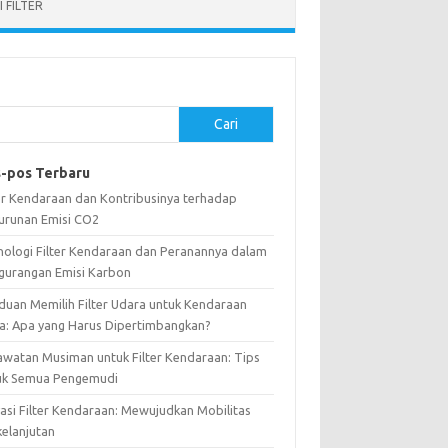
 FILTER
Cari
-pos Terbaru
ter Kendaraan dan Kontribusinya terhadap
urunan Emisi CO2
nologi Filter Kendaraan dan Peranannya dalam
gurangan Emisi Karbon
duan Memilih Filter Udara untuk Kendaraan
a: Apa yang Harus Dipertimbangkan?
awatan Musiman untuk Filter Kendaraan: Tips
uk Semua Pengemudi
vasi Filter Kendaraan: Mewujudkan Mobilitas
kelanjutan