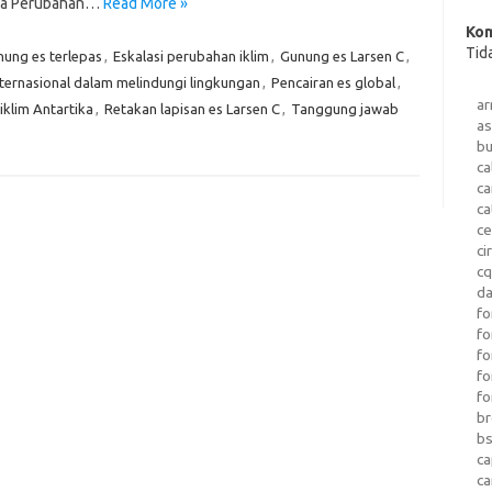
iwa Perubahan…
Read More »
Kom
Tid
ung es terlepas
,
Eskalasi perubahan iklim
,
Gunung es Larsen C
,
ternasional dalam melindungi lingkungan
,
Pencairan es global
,
a
iklim Antartika
,
Retakan lapisan es Larsen C
,
Tanggung jawab
as
b
ca
c
ca
ce
ci
c
da
fo
fo
f
fo
fo
b
b
ca
c