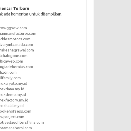
entar Terbaru
ak ada komentar untuk ditampilkan.
rrowggsew.com
ianmanufacturer.com
ucklesmotors.com
lvaryintcanada.com
arakeshagrawal.com
tchabigone.com
lticaweb.com
rugiadehernias.com
qhzdn.com
ilfamily.com
rexcrypto.my.id
rexdana.my.id
orexdemo.my.id
rexfactory.my.id
rexhalal.my.id
rookehofsess.com
swproject.com
ptivedaughtersfilms.com
araamanaborsi.com