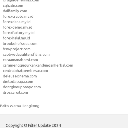
cirugiadehernias.com
cqhzdn.com
dailfamily.com
forexcrypto.my.id
forexdana.my.id
forexdemo.my.id
forexfactory.my.id
forexhalal.my.id
brookehofsess.com
bswproject.com
captivedaughtersfilms.com
caraamanaborsi.com
caramenggugurkankandunganherbal.com
centralobatpembesar.com
deleuzecinema.com
dietpillspapa.com
dontgiveuponnpc.com
droscargil.com
Paito Warna Hongkong
Copyright © Filter Update 2024