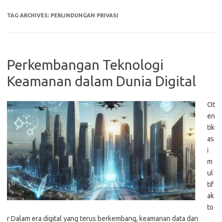
TAG ARCHIVES:
PERLINDUNGAN PRIVASI
Perkembangan Teknologi
Keamanan dalam Dunia Digital
Ot
en
tik
as
i
m
ul
tif
ak
to
r Dalam era digital yang terus berkembang, keamanan data dan