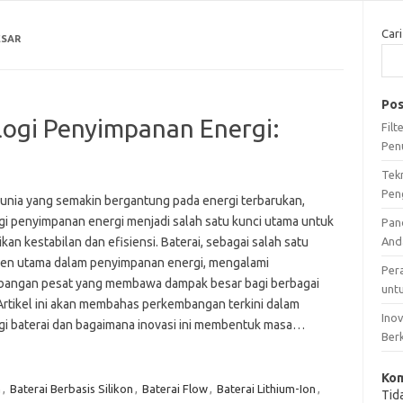
Cari
ESAR
Pos
ogi Penyimpanan Energi:
Fil
Pen
Tek
Pen
unia yang semakin bergantung pada energi terbarukan,
gi penyimpanan energi menjadi salah satu kunci utama untuk
Pan
an kestabilan dan efisiensi. Baterai, sebagai salah satu
And
n utama dalam penyimpanan energi, mengalami
Per
angan pesat yang membawa dampak besar bagi berbagai
unt
 Artikel ini akan membahas perkembangan terkini dalam
Ino
gi baterai dan bagaimana inovasi ini membentuk masa…
Ber
Kom
n
,
Baterai Berbasis Silikon
,
Baterai Flow
,
Baterai Lithium-Ion
,
Tid