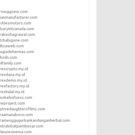
rrowggsew.com
ianmanufacturer.com
ucklesmotors.com
lvaryintcanada.com
arakeshagrawal.com
tchabigone.com
lticaweb.com
rugiadehernias.com
qhzdn.com
ilfamily.com
rexcrypto.my.id
rexdana.my.id
orexdemo.my.id
rexfactory.my.id
rexhalal.my.id
rookehofsess.com
swproject.com
ptivedaughtersfilms.com
araamanaborsi.com
aramenggugurkankandunganherbal.com
entralobatpembesar.com
eleuzecinema.com