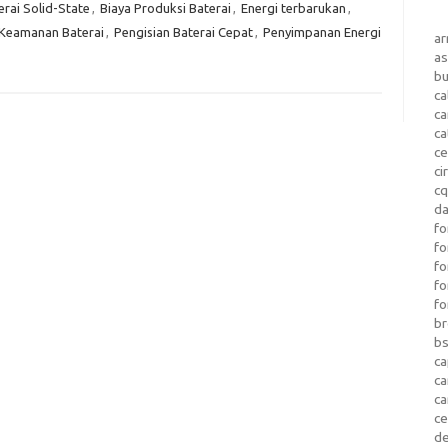
erai Solid-State
,
Biaya Produksi Baterai
,
Energi terbarukan
,
Keamanan Baterai
,
Pengisian Baterai Cepat
,
Penyimpanan Energi
a
as
b
ca
c
ca
ce
ci
c
da
fo
fo
f
fo
fo
b
b
ca
c
c
c
d