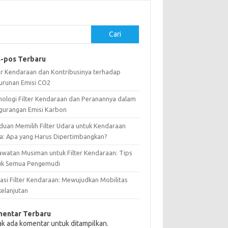
Cari
-pos Terbaru
ter Kendaraan dan Kontribusinya terhadap
urunan Emisi CO2
nologi Filter Kendaraan dan Peranannya dalam
gurangan Emisi Karbon
duan Memilih Filter Udara untuk Kendaraan
a: Apa yang Harus Dipertimbangkan?
awatan Musiman untuk Filter Kendaraan: Tips
uk Semua Pengemudi
vasi Filter Kendaraan: Mewujudkan Mobilitas
kelanjutan
entar Terbaru
ak ada komentar untuk ditampilkan.