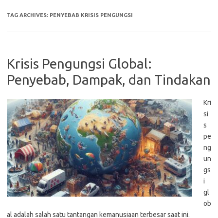
TAG ARCHIVES:
PENYEBAB KRISIS PENGUNGSI
Krisis Pengungsi Global:
Penyebab, Dampak, dan Tindakan
Kri
si
s
pe
ng
un
gs
i
gl
ob
al adalah salah satu tantangan kemanusiaan terbesar saat ini.