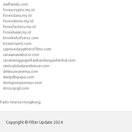
dailfamily.com
forexcrypto.my.id
forexdana.my.id
forexdemo.my.id
forexfactory.my.id
forexhalal.my.id
brookehofsess.com
bswproject.com
captivedaughtersfilms.com
caraamanaborsi.com
caramenggugurkankandunganherbal.com
centralobatpembesar.com
deleuzecinema.com
dietpillspapa.com
dontgiveuponnpc.com
droscargil.com
Paito Warna Hongkong
Copyright © Filter Update 2024