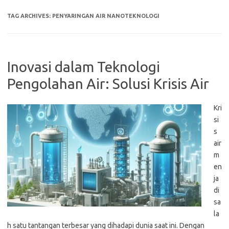
TAG ARCHIVES:
PENYARINGAN AIR NANOTEKNOLOGI
Inovasi dalam Teknologi
Pengolahan Air: Solusi Krisis Air
Kri
si
s
air
m
en
ja
di
sa
la
h satu tantangan terbesar yang dihadapi dunia saat ini. Dengan