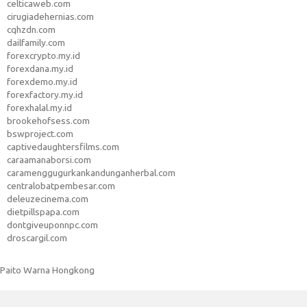
celticaweb.com
cirugiadehernias.com
cqhzdn.com
dailfamily.com
forexcrypto.my.id
forexdana.my.id
forexdemo.my.id
forexfactory.my.id
forexhalal.my.id
brookehofsess.com
bswproject.com
captivedaughtersfilms.com
caraamanaborsi.com
caramenggugurkankandunganherbal.com
centralobatpembesar.com
deleuzecinema.com
dietpillspapa.com
dontgiveuponnpc.com
droscargil.com
Paito Warna Hongkong