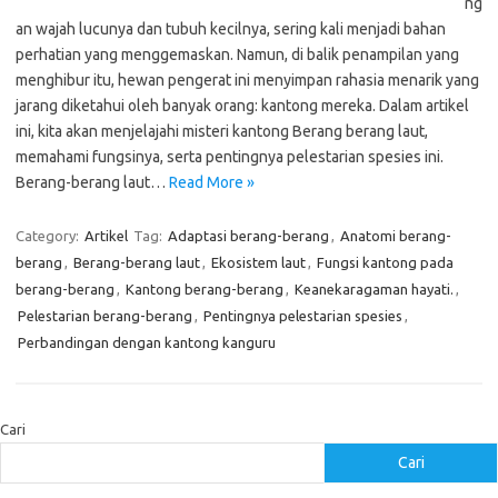
ng
an wajah lucunya dan tubuh kecilnya, sering kali menjadi bahan
perhatian yang menggemaskan. Namun, di balik penampilan yang
menghibur itu, hewan pengerat ini menyimpan rahasia menarik yang
jarang diketahui oleh banyak orang: kantong mereka. Dalam artikel
ini, kita akan menjelajahi misteri kantong Berang berang laut,
memahami fungsinya, serta pentingnya pelestarian spesies ini.
Berang-berang laut…
Read More »
Category:
Artikel
Tag:
Adaptasi berang-berang
,
Anatomi berang-
berang
,
Berang-berang laut
,
Ekosistem laut
,
Fungsi kantong pada
berang-berang
,
Kantong berang-berang
,
Keanekaragaman hayati.
,
Pelestarian berang-berang
,
Pentingnya pelestarian spesies
,
Perbandingan dengan kantong kanguru
Cari
Cari