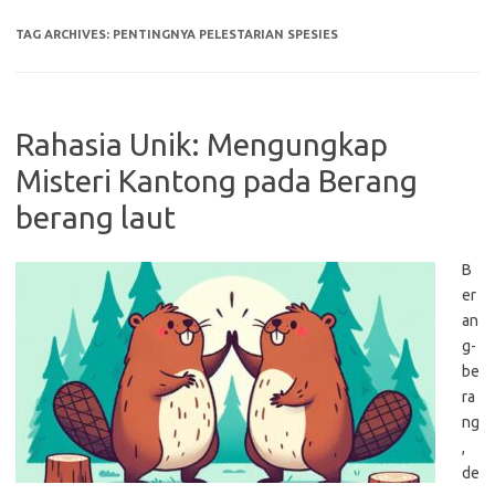
TAG ARCHIVES:
PENTINGNYA PELESTARIAN SPESIES
Rahasia Unik: Mengungkap
Misteri Kantong pada Berang
berang laut
B
er
an
g-
be
ra
ng
,
de