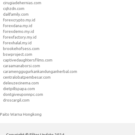
cirugiadehernias.com
cqhzdn.com
dailfamily.com
forexcrypto.my.id
forexdana.my.id
forexdemo.my.id
forexfactory.my.id
forexhalal.my.id
brookehofsess.com
bswproject.com
captivedaughtersfilms.com
caraamanaborsi.com
caramenggugurkankandunganherbal.com
centralobatpembesar.com
deleuzecinema.com
dietpillspapa.com
dontgiveuponnpc.com
droscargil.com
Paito Warna Hongkong