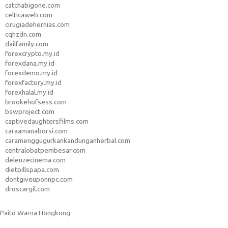
catchabigone.com
celticaweb.com
cirugiadehernias.com
cqhzdn.com
dailfamily.com
forexcrypto.my.id
forexdana.my.id
forexdemo.my.id
forexfactory.my.id
forexhalal.my.id
brookehofsess.com
bswproject.com
captivedaughtersfilms.com
caraamanaborsi.com
caramenggugurkankandunganherbal.com
centralobatpembesar.com
deleuzecinema.com
dietpillspapa.com
dontgiveuponnpc.com
droscargil.com
Paito Warna Hongkong