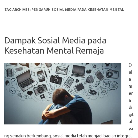
TAG ARCHIVES:
PENGARUH SOSIAL MEDIA PADA KESEHATAN MENTAL
Dampak Sosial Media pada
Kesehatan Mental Remaja
D
al
a
m
er
a
di
git
al
ya
ng semakin berkembang, sosial media telah menjadi bagian integral