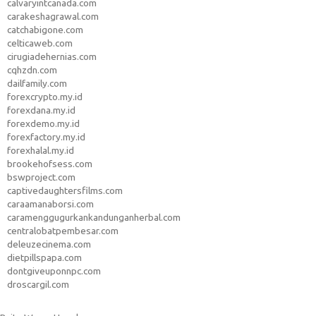
calvaryintcanada.com
carakeshagrawal.com
catchabigone.com
celticaweb.com
cirugiadehernias.com
cqhzdn.com
dailfamily.com
forexcrypto.my.id
forexdana.my.id
forexdemo.my.id
forexfactory.my.id
forexhalal.my.id
brookehofsess.com
bswproject.com
captivedaughtersfilms.com
caraamanaborsi.com
caramenggugurkankandunganherbal.com
centralobatpembesar.com
deleuzecinema.com
dietpillspapa.com
dontgiveuponnpc.com
droscargil.com