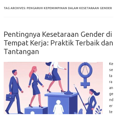
TAG ARCHIVES:
PENGARUH KEPEMIMPINAN DALAM KESETARAAN GENDER
Pentingnya Kesetaraan Gender di
Tempat Kerja: Praktik Terbaik dan
Tantangan
Ke
se
ta
ra
an
ge
nd
er
te