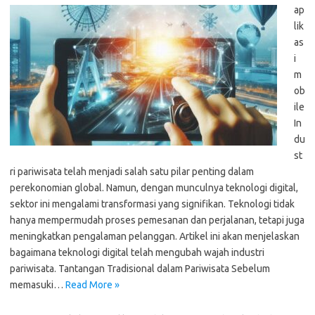
ap
lik
as
i
m
ob
ile
In
du
st
ri pariwisata telah menjadi salah satu pilar penting dalam
perekonomian global. Namun, dengan munculnya teknologi digital,
sektor ini mengalami transformasi yang signifikan. Teknologi tidak
hanya mempermudah proses pemesanan dan perjalanan, tetapi juga
meningkatkan pengalaman pelanggan. Artikel ini akan menjelaskan
bagaimana teknologi digital telah mengubah wajah industri
pariwisata. Tantangan Tradisional dalam Pariwisata Sebelum
memasuki…
Read More »