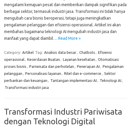
mengalami kemajuan pesat dan memberikan dampak signifikan pada
berbagai sektor, termasuk industri jasa. Transformasi ini tidak hanya
mengubah cara bisnis beroperasi, tetapi juga meningkatkan
pengalaman pelanggan dan efisiensi operasional. Artikel ini akan
membahas bagaimana teknologi AI mengubah industri jasa dan
manfaat yang dapat diambil…
Read More »
Category:
Artikel
Tag:
Analisis data besar
,
Chatbots
,
Efisiensi
operasional
,
Kecerdasan Buatan
,
Layanan kesehatan
,
Otomatisasi
proses bisnis
,
Pariwisata dan perhotelan
,
Penerapan AI
,
Pengalaman
pelanggan
,
Personalisasi layanan
,
Ritel dan e-commerce
,
Sektor
perbankan dan keuangan
,
Tantangan implementasi AI
,
Teknologi AI
,
Transformasi industri jasa
Transformasi Industri Pariwisata
dengan Teknologi Digital