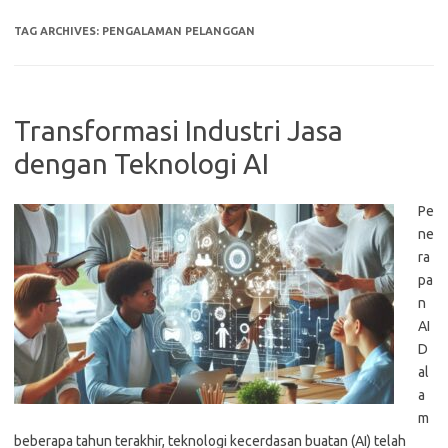
TAG ARCHIVES:
PENGALAMAN PELANGGAN
Transformasi Industri Jasa
dengan Teknologi AI
Pe
ne
ra
pa
n
AI
D
al
a
m
beberapa tahun terakhir, teknologi kecerdasan buatan (AI) telah