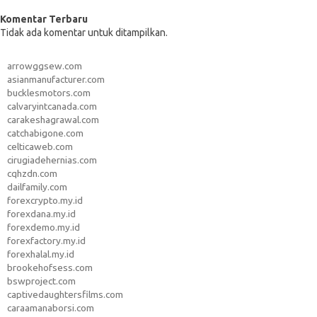
Komentar Terbaru
Tidak ada komentar untuk ditampilkan.
arrowggsew.com
asianmanufacturer.com
bucklesmotors.com
calvaryintcanada.com
carakeshagrawal.com
catchabigone.com
celticaweb.com
cirugiadehernias.com
cqhzdn.com
dailfamily.com
forexcrypto.my.id
forexdana.my.id
forexdemo.my.id
forexfactory.my.id
forexhalal.my.id
brookehofsess.com
bswproject.com
captivedaughtersfilms.com
caraamanaborsi.com