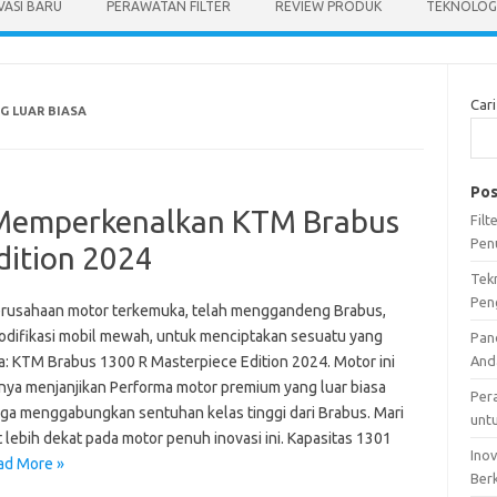
VASI BARU
PERAWATAN FILTER
REVIEW PRODUK
TEKNOLOGI
Cari
 LUAR BIASA
Pos
: Memperkenalkan KTM Brabus
Fil
Pen
dition 2024
Tek
Pen
rusahaan motor terkemuka, telah menggandeng Brabus,
odifikasi mobil mewah, untuk menciptakan sesuatu yang
Pan
a: KTM Brabus 1300 R Masterpiece Edition 2024. Motor ini
And
anya menjanjikan Performa motor premium yang luar biasa
Per
juga menggabungkan sentuhan kelas tinggi dari Brabus. Mari
unt
at lebih dekat pada motor penuh inovasi ini. Kapasitas 1301
Ino
ad More »
Ber