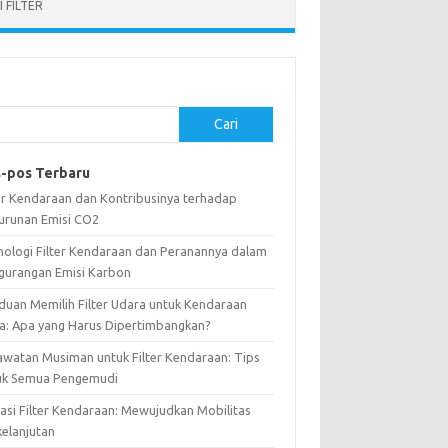
 FILTER
Cari
-pos Terbaru
ter Kendaraan dan Kontribusinya terhadap
urunan Emisi CO2
nologi Filter Kendaraan dan Peranannya dalam
gurangan Emisi Karbon
duan Memilih Filter Udara untuk Kendaraan
a: Apa yang Harus Dipertimbangkan?
awatan Musiman untuk Filter Kendaraan: Tips
uk Semua Pengemudi
vasi Filter Kendaraan: Mewujudkan Mobilitas
kelanjutan