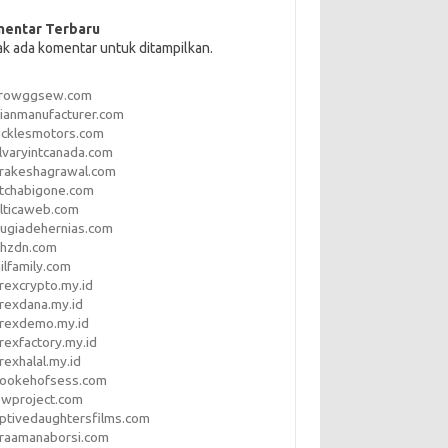
entar Terbaru
ak ada komentar untuk ditampilkan.
rrowggsew.com
ianmanufacturer.com
ucklesmotors.com
lvaryintcanada.com
arakeshagrawal.com
tchabigone.com
lticaweb.com
rugiadehernias.com
qhzdn.com
ilfamily.com
rexcrypto.my.id
rexdana.my.id
orexdemo.my.id
rexfactory.my.id
rexhalal.my.id
rookehofsess.com
swproject.com
ptivedaughtersfilms.com
araamanaborsi.com