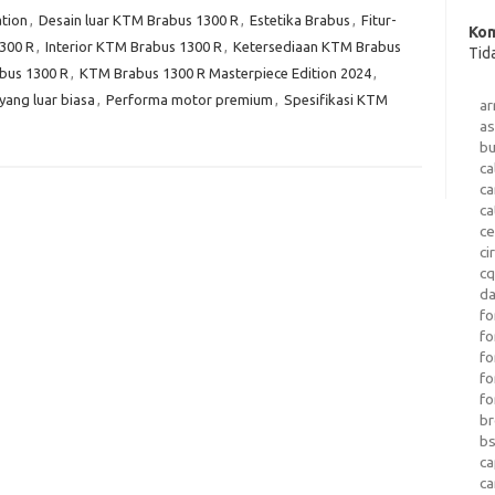
tion
,
Desain luar KTM Brabus 1300 R
,
Estetika Brabus
,
Fitur-
Kom
300 R
,
Interior KTM Brabus 1300 R
,
Ketersediaan KTM Brabus
Tid
bus 1300 R
,
KTM Brabus 1300 R Masterpiece Edition 2024
,
ang luar biasa
,
Performa motor premium
,
Spesifikasi KTM
a
as
b
ca
c
ca
ce
ci
c
da
fo
fo
f
fo
fo
b
b
ca
c