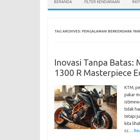
BERANDA
FILTER KENDARAAN
INO
TAG ARCHIVES:
PENGALAMAN BERKENDARA YANG
Inovasi Tanpa Batas
1300 R Masterpiece E
KTM, pe
pakar m
istimew
tidak h
tetapi 
kita lih
cc…
Re