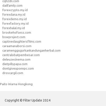
cqhzdn.com
dailfamily.com
forexcrypto.my.id
forexdana.my.id
forexdemo.my.id
forexfactory.my.id
forexhalal.my.id
brookehofsess.com
bswproject.com
captivedaughtersfilms.com
caraamanaborsi.com
caramenggugurkankandunganherbal.com
centralobatpembesar.com
deleuzecinema.com
dietpillspapa.com
dontgiveuponnpc.com
droscargil.com
Paito Warna Hongkong
Copyright © Filter Update 2024