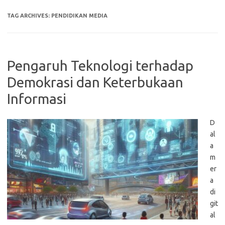
TAG ARCHIVES:
PENDIDIKAN MEDIA
Pengaruh Teknologi terhadap
Demokrasi dan Keterbukaan
Informasi
D
al
a
m
er
a
di
git
al