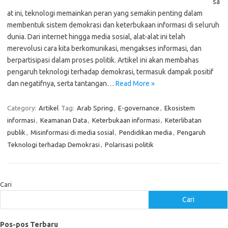
sa
at ini, teknologi memainkan peran yang semakin penting dalam
membentuk sistem demokrasi dan keterbukaan informasi di seluruh
dunia. Dari internet hingga media sosial, alat-alat ini telah
merevolusi cara kita berkomunikasi, mengakses informasi, dan
berpartisipasi dalam proses politik. Artikel ini akan membahas
pengaruh teknologi terhadap demokrasi, termasuk dampak positif
dan negatifnya, serta tantangan…
Read More »
Category:
Artikel
Tag:
Arab Spring
,
E-governance
,
Ekosistem
informasi
,
Keamanan Data
,
Keterbukaan informasi
,
Keterlibatan
publik
,
Misinformasi di media sosial
,
Pendidikan media
,
Pengaruh
Teknologi terhadap Demokrasi
,
Polarisasi politik
Cari
Cari
Pos-pos Terbaru