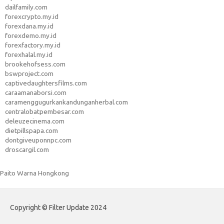
dailfamily.com
forexcrypto.my.id
forexdana.my.id
forexdemo.my.id
forexfactory.my.id
forexhalal.my.id
brookehofsess.com
bswproject.com
captivedaughtersfilms.com
caraamanaborsi.com
caramenggugurkankandunganherbal.com
centralobatpembesar.com
deleuzecinema.com
dietpillspapa.com
dontgiveuponnpc.com
droscargil.com
Paito Warna Hongkong
Copyright © Filter Update 2024