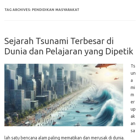
TAG ARCHIVES:
PENDIDIKAN MASYARAKAT
Sejarah Tsunami Terbesar di
Dunia dan Pelajaran yang Dipetik
Ts
un
a
mi
m
er
up
ak
an
sa
lah satu bencana alam paling mematikan dan merusak di dunia.