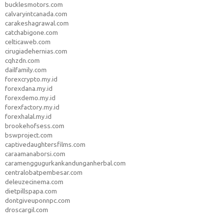
bucklesmotors.com
calvaryintcanada.com
carakeshagrawal.com
catchabigone.com
celticaweb.com
cirugiadehernias.com
cqhzdn.com
dailfamily.com
forexcrypto.my.id
forexdana.my.id
forexdemo.my.id
forexfactory.my.id
forexhalal.my.id
brookehofsess.com
bswproject.com
captivedaughtersfilms.com
caraamanaborsi.com
caramenggugurkankandunganherbal.com
centralobatpembesar.com
deleuzecinema.com
dietpillspapa.com
dontgiveuponnpc.com
droscargil.com