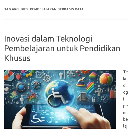
TAG ARCHIVES:
PEMBELAJARAN BERBASIS DATA
Inovasi dalam Teknologi
Pembelajaran untuk Pendidikan
Khusus
Te
kn
ol
og
i
pe
m
be
laj