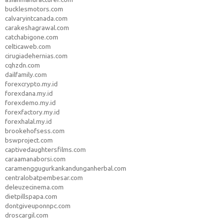
bucklesmotors.com
calvaryintcanada.com
carakeshagrawal.com
catchabigone.com
celticaweb.com
cirugiadehernias.com
cqhzdn.com
dailfamily.com
forexcrypto.my.id
forexdana.my.id
forexdemo.my.id
forexfactory.my.id
forexhalal.my.id
brookehofsess.com
bswproject.com
captivedaughtersfilms.com
caraamanaborsi.com
caramenggugurkankandunganherbal.com
centralobatpembesar.com
deleuzecinema.com
dietpillspapa.com
dontgiveuponnpc.com
droscargil.com