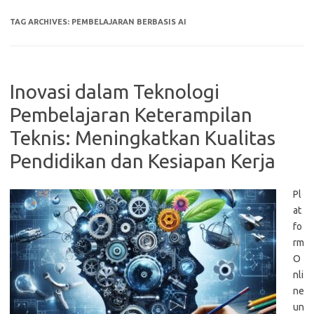
TAG ARCHIVES:
PEMBELAJARAN BERBASIS AI
Inovasi dalam Teknologi
Pembelajaran Keterampilan
Teknis: Meningkatkan Kualitas
Pendidikan dan Kesiapan Kerja
Pl
at
fo
rm
O
nli
ne
un