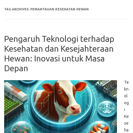
TAG ARCHIVES:
PEMANTAUAN KESEHATAN HEWAN
Pengaruh Teknologi terhadap
Kesehatan dan Kesejahteraan
Hewan: Inovasi untuk Masa
Depan
Te
kn
ol
og
i
Ke
se
ha