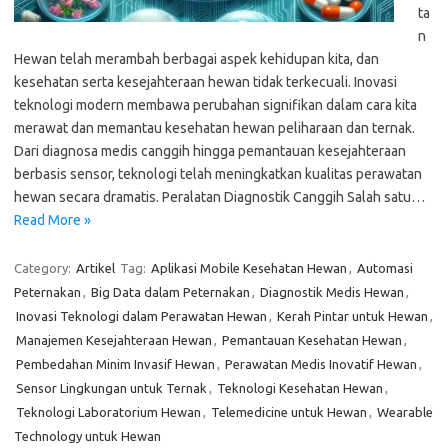
ta
n
Hewan telah merambah berbagai aspek kehidupan kita, dan
kesehatan serta kesejahteraan hewan tidak terkecuali. Inovasi
teknologi modern membawa perubahan signifikan dalam cara kita
merawat dan memantau kesehatan hewan peliharaan dan ternak.
Dari diagnosa medis canggih hingga pemantauan kesejahteraan
berbasis sensor, teknologi telah meningkatkan kualitas perawatan
hewan secara dramatis. Peralatan Diagnostik Canggih Salah satu…
Read More »
Category:
Artikel
Tag:
Aplikasi Mobile Kesehatan Hewan
,
Automasi
Peternakan
,
Big Data dalam Peternakan
,
Diagnostik Medis Hewan
,
Inovasi Teknologi dalam Perawatan Hewan
,
Kerah Pintar untuk Hewan
,
Manajemen Kesejahteraan Hewan
,
Pemantauan Kesehatan Hewan
,
Pembedahan Minim Invasif Hewan
,
Perawatan Medis Inovatif Hewan
,
Sensor Lingkungan untuk Ternak
,
Teknologi Kesehatan Hewan
,
Teknologi Laboratorium Hewan
,
Telemedicine untuk Hewan
,
Wearable
Technology untuk Hewan