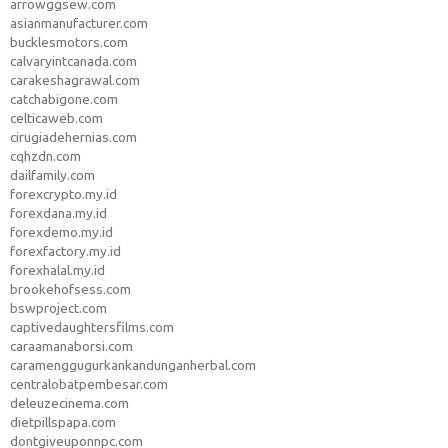
arrowggsew.com
asianmanufacturer.com
bucklesmotors.com
calvaryintcanada.com
carakeshagrawal.com
catchabigone.com
celticaweb.com
cirugiadehernias.com
cqhzdn.com
dailfamily.com
forexcrypto.my.id
forexdana.my.id
forexdemo.my.id
forexfactory.my.id
forexhalal.my.id
brookehofsess.com
bswproject.com
captivedaughtersfilms.com
caraamanaborsi.com
caramenggugurkankandunganherbal.com
centralobatpembesar.com
deleuzecinema.com
dietpillspapa.com
dontgiveuponnpc.com