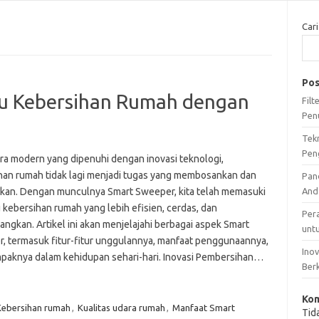
Cari
Pos
ru Kebersihan Rumah dengan
Fil
Pen
Tek
Pen
ra modern yang dipenuhi dengan inovasi teknologi,
han rumah tidak lagi menjadi tugas yang membosankan dan
Pan
kan. Dengan munculnya Smart Sweeper, kita telah memasuki
And
 kebersihan rumah yang lebih efisien, cerdas, dan
Per
ngkan. Artikel ini akan menjelajahi berbagai aspek Smart
unt
, termasuk fitur-fitur unggulannya, manfaat penggunaannya,
Ino
paknya dalam kehidupan sehari-hari. Inovasi Pembersihan…
Ber
Kom
Kebersihan rumah
,
Kualitas udara rumah
,
Manfaat Smart
Tid