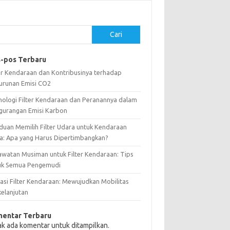
Cari
-pos Terbaru
ter Kendaraan dan Kontribusinya terhadap
urunan Emisi CO2
nologi Filter Kendaraan dan Peranannya dalam
gurangan Emisi Karbon
duan Memilih Filter Udara untuk Kendaraan
a: Apa yang Harus Dipertimbangkan?
awatan Musiman untuk Filter Kendaraan: Tips
uk Semua Pengemudi
vasi Filter Kendaraan: Mewujudkan Mobilitas
kelanjutan
entar Terbaru
ak ada komentar untuk ditampilkan.