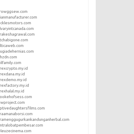
rrowggsew.com
ianmanufacturer.com
ucklesmotors.com
lvaryintcanada.com
arakeshagrawal.com
tchabigone.com
lticaweb.com
rugiadehernias.com
qhzdn.com
ilfamily.com
rexcrypto.my.id
rexdana.my.id
orexdemo.my.id
rexfactory.my.id
rexhalal.my.id
rookehofsess.com
swproject.com
ptivedaughtersfilms.com
araamanaborsi.com
aramenggugurkankandunganherbal.com
entralobatpembesar.com
eleuzecinema.com