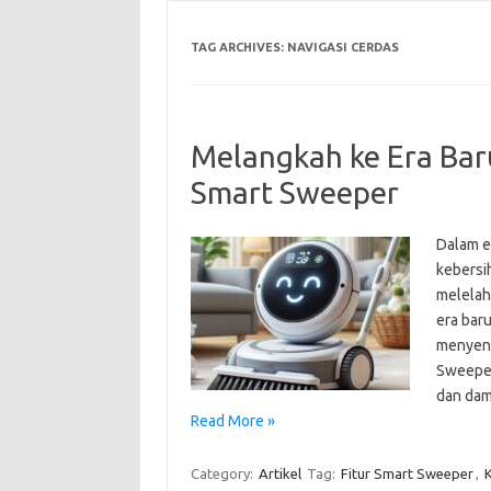
TAG ARCHIVES:
NAVIGASI CERDAS
Melangkah ke Era Ba
Smart Sweeper
Dalam e
kebersi
melelah
era baru
menyena
Sweeper
dan dam
Read More »
Category:
Artikel
Tag:
Fitur Smart Sweeper
,