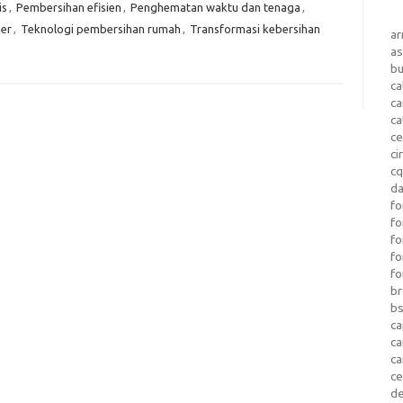
is
,
Pembersihan efisien
,
Penghematan waktu dan tenaga
,
er
,
Teknologi pembersihan rumah
,
Transformasi kebersihan
a
as
b
ca
c
ca
ce
ci
c
da
fo
fo
f
fo
fo
b
b
ca
c
c
c
d