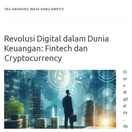
TAG ARCHIVES:
MATA UANG KRIPTO
Revolusi Digital dalam Dunia
Keuangan: Fintech dan
Cryptocurrency
Di
er
a
di
git
al
ini
,
du