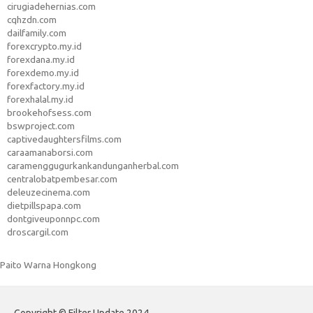
cirugiadehernias.com
cqhzdn.com
dailfamily.com
forexcrypto.my.id
forexdana.my.id
forexdemo.my.id
forexfactory.my.id
forexhalal.my.id
brookehofsess.com
bswproject.com
captivedaughtersfilms.com
caraamanaborsi.com
caramenggugurkankandunganherbal.com
centralobatpembesar.com
deleuzecinema.com
dietpillspapa.com
dontgiveuponnpc.com
droscargil.com
Paito Warna Hongkong