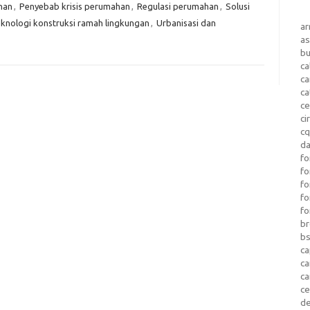
han
,
Penyebab krisis perumahan
,
Regulasi perumahan
,
Solusi
knologi konstruksi ramah lingkungan
,
Urbanisasi dan
a
as
b
ca
c
ca
ce
ci
c
da
fo
fo
f
fo
fo
b
b
ca
c
c
c
d