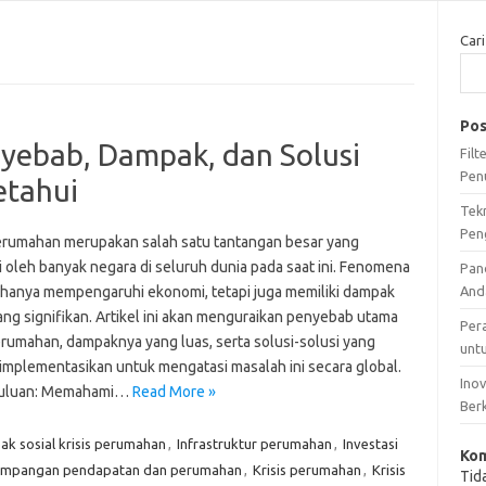
Cari
Pos
nyebab, Dampak, dan Solusi
Fil
Pen
etahui
Tek
Pen
perumahan merupakan salah satu tantangan besar yang
i oleh banyak negara di seluruh dunia pada saat ini. Fenomena
Pan
ak hanya mempengaruhi ekonomi, tetapi juga memiliki dampak
And
ang signifikan. Artikel ini akan menguraikan penyebab utama
Per
perumahan, dampaknya yang luas, serta solusi-solusi yang
unt
iimplementasikan untuk mengatasi masalah ini secara global.
Ino
uluan: Memahami…
Read More »
Ber
k sosial krisis perumahan
,
Infrastruktur perumahan
,
Investasi
Kom
impangan pendapatan dan perumahan
,
Krisis perumahan
,
Krisis
Tid