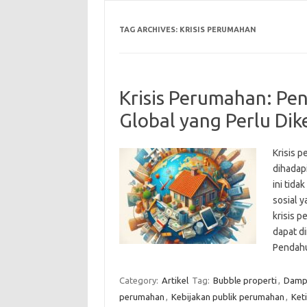
TAG ARCHIVES:
KRISIS PERUMAHAN
Krisis Perumahan: Pe
Global yang Perlu Dik
Krisis 
dihadap
ini tid
sosial y
krisis 
dapat d
Pendah
Category:
Artikel
Tag:
Bubble properti
,
Dampa
perumahan
,
Kebijakan publik perumahan
,
Ket