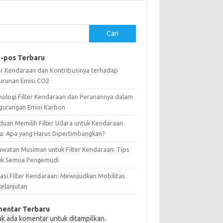
Cari
-pos Terbaru
ter Kendaraan dan Kontribusinya terhadap
urunan Emisi CO2
nologi Filter Kendaraan dan Peranannya dalam
gurangan Emisi Karbon
duan Memilih Filter Udara untuk Kendaraan
a: Apa yang Harus Dipertimbangkan?
awatan Musiman untuk Filter Kendaraan: Tips
uk Semua Pengemudi
vasi Filter Kendaraan: Mewujudkan Mobilitas
kelanjutan
entar Terbaru
ak ada komentar untuk ditampilkan.