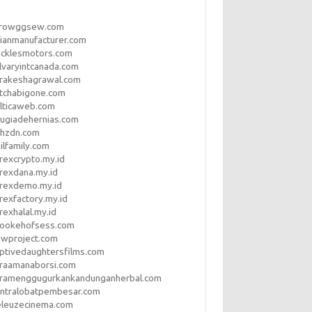
rrowggsew.com
ianmanufacturer.com
ucklesmotors.com
lvaryintcanada.com
arakeshagrawal.com
tchabigone.com
lticaweb.com
rugiadehernias.com
qhzdn.com
ilfamily.com
rexcrypto.my.id
rexdana.my.id
orexdemo.my.id
rexfactory.my.id
rexhalal.my.id
rookehofsess.com
swproject.com
ptivedaughtersfilms.com
araamanaborsi.com
aramenggugurkankandunganherbal.com
entralobatpembesar.com
eleuzecinema.com